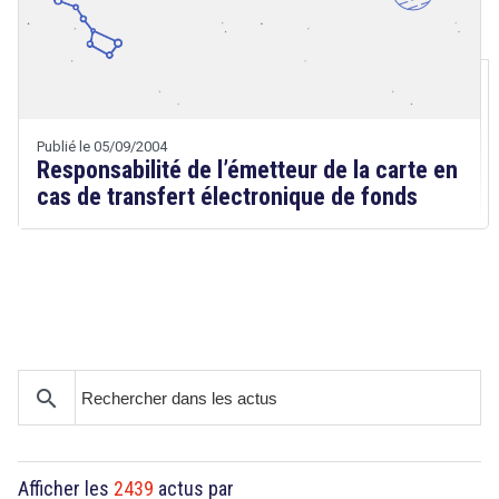
Droit
&
Technologies
Etienne
Wery
Publié le 05/09/2004
Responsabilité de l’émetteur de la carte en
cas de transfert électronique de fonds
Droit
&
search
Technologies
Afficher les
2439
actus par