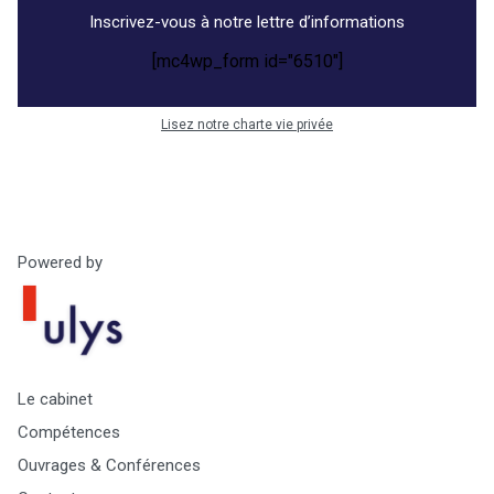
c
Inscrivez-vous à notre lettre d’informations
e
[mc4wp_form id="6510"]
s
Lisez notre charte vie privée
Powered by
Le cabinet
Compétences
Ouvrages & Conférences