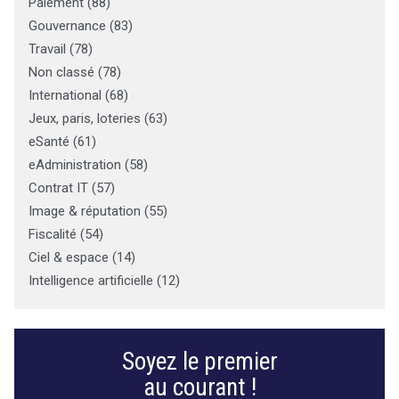
Paiement
(
88
)
Gouvernance
(
83
)
Travail
(
78
)
Non classé
(
78
)
International
(
68
)
Jeux, paris, loteries
(
63
)
eSanté
(
61
)
eAdministration
(
58
)
Contrat IT
(
57
)
Image & réputation
(
55
)
Fiscalité
(
54
)
Ciel & espace
(
14
)
Intelligence artificielle
(
12
)
A
n
n
Soyez le premier
o
au courant !
n