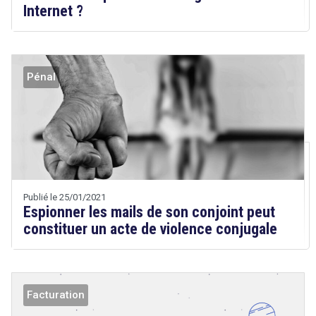
Internet ?
Tout sur le droit de l'innovation
Pénal
Rechercher
Droit
CONTACT
&
Technologies
Etienne
Wery
Publié le 25/01/2021
Espionner les mails de son conjoint peut
constituer un acte de violence conjugale
Facturation