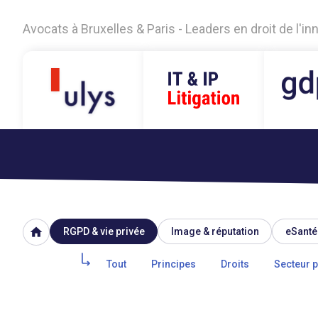
Avocats à Bruxelles & Paris - Leaders en droit de l'i
home
RGPD & vie privée
Image & réputation
eSanté
Tout
Principes
Droits
Secteur p