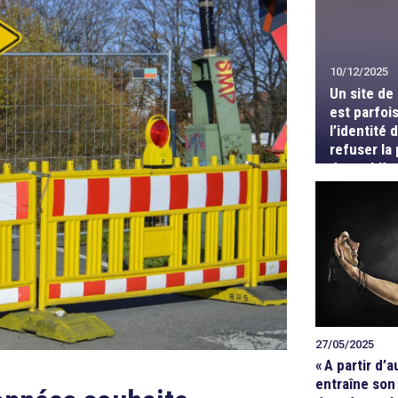
10/12/2025
Un site de
est parfois
l’identité d
refuser la
de problè
27/05/2025
«
A partir d’
entraîne son