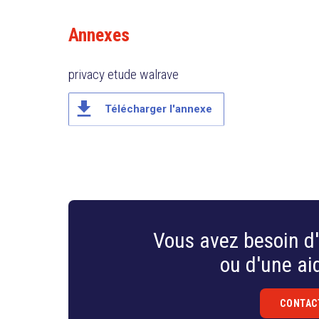
aient été réalisés, il reste encore du chemin à par
Annexes
données personnelles en Belgique.
privacy etude walrave
file_download
Télécharger l'annexe
Vous avez besoin d'
ou d'une aid
CONTAC