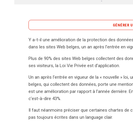
GÉNÉRER U
Y a-t-il une amélioration de la protection des donnée
La protection des données personnelles sur les si
dans les sites Web belges, un an après l’entrée en vigu
après l’adoption de la nouvelle loi sur la vie privé
Plus de 90% des sites Web belges collectent des don
collectent des données personnelles, ce qui rend l’a
ses visiteurs, la Loi Vie Privée est d’application.
une étude récente, 55 % des sites examinés affich
marquant une nette amélioration par rapport à l’a
Un an après l’entrée en vigueur de la « nouvelle » loi,
avaient pris cette initiative. Cependant, cette ava
belges, qui collectent des données, porte une mention
respectant la loi ait augmenté, de nombreux utilis
est une amélioration par rapport à l’année dernière. 
accéder à des chartes de confidentialité claires 
c’est-à-dire 43%.
effet peu visibles, incomplètes ou rédigées dans
Il faut néanmoins préciser que certaines chartes de con
difficile pour le grand public. Il est donc crucial q
pas toujours écrites dans un language clair.
transparence et la clarté de leurs pratiques en m
entreprises envers la vie privée des utilisateurs n
un facteur essentiel pour instaurer la confiance et f