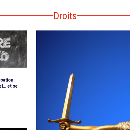
Droits
ssation
el… et se