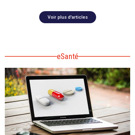
Voir plus d'articles
eSanté
search