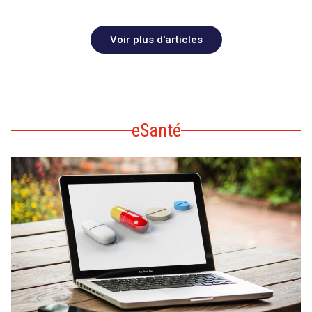
Voir plus d'articles
eSanté
search