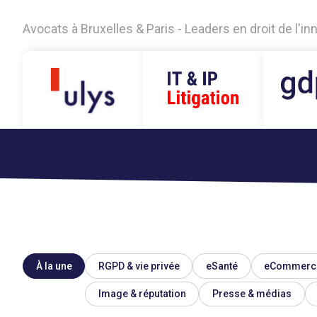
Avocats à Bruxelles & Paris - Leaders en droit de l'i
À la une
RGPD & vie privée
eSanté
eCommerc
Image & réputation
Presse & médias