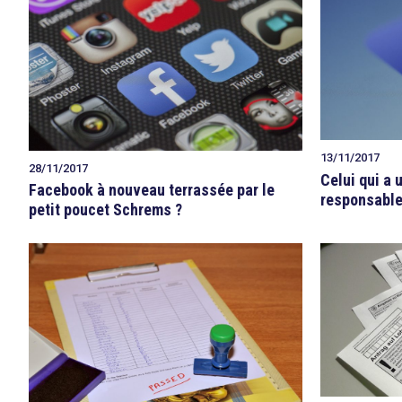
13/11/2017
28/11/2017
Celui qui a 
Facebook à nouveau terrassée par le
responsable
petit poucet Schrems ?