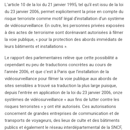
L’article 10 de la loi du 21 janvier 1995, tel qu’il est issu de la loi
obligations, alors qu’un dispositif de réquisition
du 23 janvier 2006, permet explicitement la prise en compte du
administrative des données a été mis en place pour
risque terroriste comme motif légal d’installation d’un système
renforcer la lutte contre le terrorisme. La pérennisation
de vidéosurveillance. En outre, les personnes privées exposées
de ces mesures au-delà de 2008 est jugée essentielle,
à des actes de terrorisme sont dorénavant autorisées à filmer
compte tenu des menaces persistantes.
la voie publique, « pour la protection des abords immédiats de
leurs bâtiments et installations ».
Le rapport des parlementaires relève que cette possibilité a
cependant eu peu de traductions concrètes au cours de
l’année 2006, et que c’est à Paris que l’installation de la
vidéosurveillance pour filmer la voie publique aux abords de
sites sensibles a trouvé sa traduction la plus large puisque,
depuis l’entrée en application de la loi du 23 janvier 2006, onze
systèmes de vidéosurveillance « aux fins de lutter contre les
risques terroristes » y ont été autorisés. Ces autorisations
concernent de grandes entreprises de communication et de
transports de voyageurs, des lieux de culte et des bâtiments
publics et également le réseau interdépartemental de la SNCF,