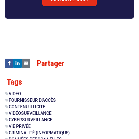
Droit
&
Technologies
Partager
Tags
VIDÉO
sell
FOURNISSEUR D'ACCÈS
sell
CONTENU ILLICITE
sell
VIDÉOSURVEILLANCE
sell
CYBERSURVEILLANCE
sell
VIE PRIVÉE
sell
CRIMINALITÉ (INFORMATIQUE)
sell