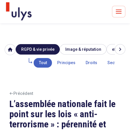
chevron_right
home
RGPD & vie privée
Image & réputation
eSanté
Avocats à Paris & Bruxelles
Leader en droit de l'innovation depuis 30 ans
Tout
Principes
Droits
Secteur pub
Un procès en vue ?
Précédent
L’assemblée nationale fait le
point sur les lois « anti-
Tout sur le RGPD
terrorisme » : pérennité et