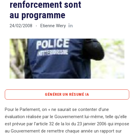
renforcement sont
au programme
Tout sur le droit de l'innovation
Etienne Wery
24/02/2008
-
Rechercher
CONTACT
GÉNÉRER UN RÉSUMÉ IA
content_copy
Copier le résumé
Pour le Parlement, on « ne saurait se contenter d’une
Le Parlement exprime une nécessité d’évaluation
évaluation réalisée par le Gouvernement lui-même, telle qu’elle
indépendante des mesures de sécurité instaurées par la
est prévue par l’article 32 de la loi du 23 janvier 2006 qui impose
loi du 23 janvier 2006, notamment en matière de
au Gouvernement de remettre chaque année un rapport sur