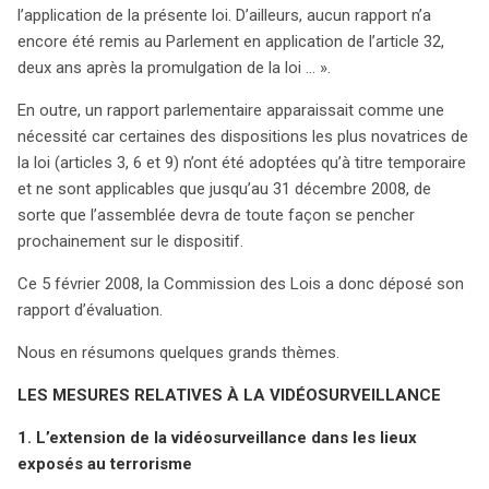
vidéosurveillance et de conservation des données de
l’application de la présente loi. D’ailleurs, aucun rapport n’a
connexion. Deux ans après la promulgation de cette loi,
encore été remis au Parlement en application de l’article 32,
aucun rapport n’a été remis au Parlement, suscitant des
deux ans après la promulgation de la loi … ».
inquiétudes. Un rapport parlementaire a été déposé le 5
En outre, un rapport parlementaire apparaissait comme une
février 2008, mettant en lumière des dispositions
nécessité car certaines des dispositions les plus novatrices de
temporaires qui nécessitent un suivi urgent. Concernant
la loi (articles 3, 6 et 9) n’ont été adoptées qu’à titre temporaire
la vidéosurveillance, la loi a permis son extension dans
et ne sont applicables que jusqu’au 31 décembre 2008, de
des lieux à risque terroriste, mais l’application reste
sorte que l’assemblée devra de toute façon se pencher
limitée, avec peu d’initiatives concrètes constatées. À
prochainement sur le dispositif.
Paris, cependant, des systèmes de surveillance ont été
mis en place autour de sites sensibles. Par ailleurs,
Ce 5 février 2008, la Commission des Lois a donc déposé son
l’accès des forces de l’ordre aux images de
rapport d’évaluation.
vidéosurveillance est encore peu exploité, notamment en
Nous en résumons quelques grands thèmes.
raison de préoccupations budgétaires. Sur le plan des
données de connexion, la loi a élargi l’obligation de
LES MESURES RELATIVES À LA VIDÉOSURVEILLANCE
conservation des données aux cybercafés et bornes Wi-
Fi, mais des ambiguïtés subsistent concernant
1. L’extension de la vidéosurveillance dans les lieux
l’identification des utilisateurs. Les parlementaires
exposés au terrorisme
soulignent l’importance d’un décret clarifiant ces