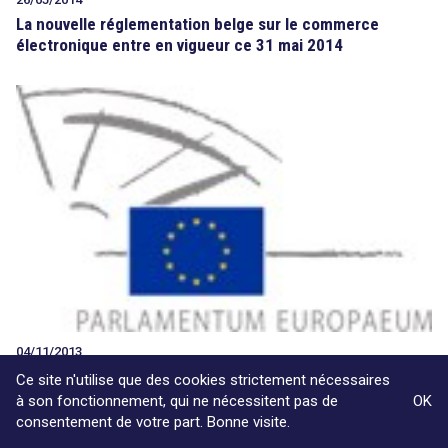
La nouvelle réglementation belge sur le commerce
électronique entre en vigueur ce 31 mai 2014
04/11/2013
Données personnelles : Les eurodéputés entendent
Ce site n'utilise que des cookies strictement nécessaires
renforcer l’arsenal préventif et répressif
à son fonctionnement, qui ne nécessitent pas de
OK
consentement de votre part. Bonne visite.