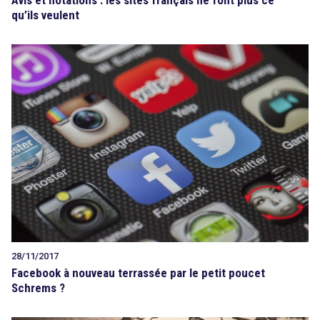
Avis et notations : les sites français ne font plus ce
qu’ils veulent
28/11/2017
Facebook à nouveau terrassée par le petit poucet
search
Schrems ?