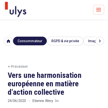
chevron_right
home
Consommateur
RGPD & vie privée
Image & répu
Avocats à Paris & Bruxelles
Leader en droit de l'innovation depuis 30 ans
Précédent
Vers une harmonisation
Un procès en vue ?
européenne en matière
d’action collective
Tout sur le RGPD
Etienne Wery
24/06/2020
-