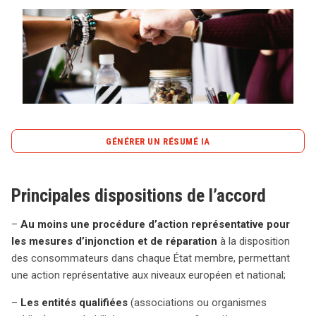
Tout sur le droit de l'innovation
Rechercher
CONTACT
GÉNÉRER UN RÉSUMÉ IA
content_copy
Copier le résumé
Principales dispositions de l’accord
L’accord récemment établi vise à renforcer la protection
des consommateurs au sein de l’Union européenne en
–
Au moins une procédure d’action représentative pour
introduisant des procédures d’action représentative à la
les mesures d’injonction et de réparation
à la disposition
fois au niveau national et européen. Chaque État
des consommateurs dans chaque État membre, permettant
membre devra mettre en place au moins une procédure
une action représentative aux niveaux européen et national;
permettant aux consommateurs de se regrouper pour
agir en justice. Des entités qualifiées, telles que des
–
Les entités qualifiées
(associations ou organismes
associations ou organismes publics, seront soutenues