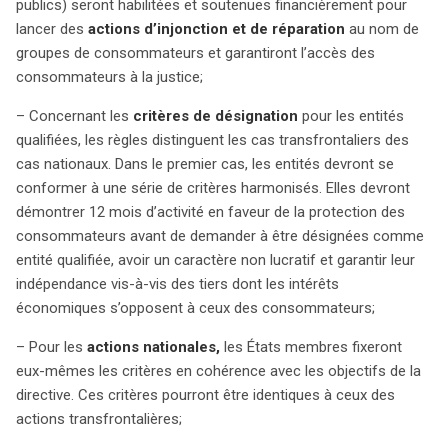
publics) seront habilitées et soutenues financièrement pour
financièrement pour initier des actions d’injonction et de
lancer des
actions d’injonction et de réparation
au nom de
réparation, garantissant ainsi un meilleur accès à la
groupes de consommateurs et garantiront l’accès des
justice. Les critères pour désigner ces entités varieront
consommateurs à la justice;
selon qu’il s’agit de cas transfrontaliers ou nationaux.
Pour les cas transfrontaliers, des normes harmonisées
– Concernant les
critères de désignation
pour les entités
seront appliquées, tandis que les États membres
qualifiées, les règles distinguent les cas transfrontaliers des
définiront leurs propres critères pour les actions
cas nationaux. Dans le premier cas, les entités devront se
nationales. Un équilibre sera instauré pour éviter les
conformer à une série de critères harmonisés. Elles devront
abus, incluant le principe du « perdant payeur », ce qui
démontrer 12 mois d’activité en faveur de la protection des
signifie que la partie perdante devra couvrir les frais de la
consommateurs avant de demander à être désignées comme
partie gagnante. De plus, les tribunaux pourront rejeter
entité qualifiée, avoir un caractère non lucratif et garantir leur
les affaires manifestement infondées dès le début du
indépendance vis-à-vis des tiers dont les intérêts
processus. La portée des recours collectifs sera élargie
économiques s’opposent à ceux des consommateurs;
pour inclure des secteurs variés tels que la protection
– Pour les
actions
nationales,
les États membres fixeront
des données, les services financiers et l’environnement.
eux-mêmes les critères en cohérence avec les objectifs de la
Cet élargissement pourrait transformer la dynamique
directive. Ces critères pourront être identiques à ceux des
actuelle, notamment pour des pays comme la Belgique
actions transfrontalières;
qui disposent déjà de mesures limitées. Une fois l’accord