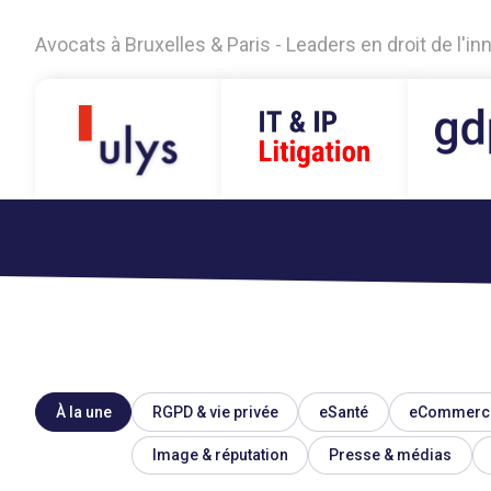
Avocats à Bruxelles & Paris - Leaders en droit de l'i
À la une
RGPD & vie privée
eSanté
eCommerc
Image & réputation
Presse & médias