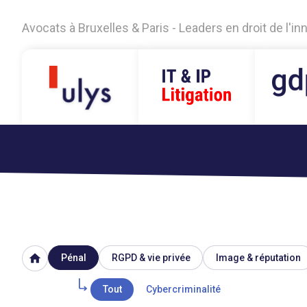
Avocats à Bruxelles & Paris - Leaders en droit de l'i
home
Pénal
RGPD & vie privée
Image & réputation
Tout
Cybercriminalité