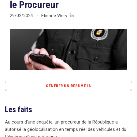
le Procureur
Etienne Wery
29/02/2024
-
Tout sur le droit de l'innovation
Rechercher
CONTACT
GÉNÉRER UN RÉSUMÉ IA
content_copy
Copier le résumé
Les faits
Une récente décision de la cour d’appel a mis en lumière
les enjeux juridiques entourant la géolocalisation des
Au cours d’une enquête, un procureur de la République a
véhicules et des téléphones portables dans le cadre
autorisé la géolocalisation en temps réel des véhicules et du
d’enquêtes criminelles. Dans une affaire, un procureur a
téléphone d’une personne.