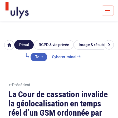
chevron_right
home
Pénal
RGPD & vie privée
Image & réputation
Avocats à Paris & Bruxelles
Leader en droit de l'innovation depuis 30 ans
Tout
Cybercriminalité
Un procès en vue ?
Précédent
La Cour de cassation invalide
la géolocalisation en temps
Tout sur le RGPD
réel d’un GSM ordonnée par