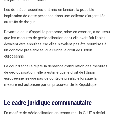
autorisé la géolocalisation en temps réel d’un individu
suspecté de trafic de drogue. Bien que la cour d’appel ait
Les données recueillies ont mis en lumière la possible
rejeté la demande d’annulation de ces mesures, arguant
implication de cette personne dans une collecte d’argent liée
qu’aucun contrôle préalable n’était requis par le droit de
au trafic de drogue.
l’Union européenne pour les véhicules, la situation est
plus complexe pour les téléphones portables. La
Devant la cour d’appel, la personne, mise en examen, a soutenu
jurisprudence de la Cour de justice de l’Union
que les mesures de géolocalisation dont elle avait fait l’objet
européenne (CJUE) stipule que la géolocalisation d’un
devaient être annulées car elles n’avaient pas été soumises à
téléphone, qui implique l’accès aux données des
un contrôle préalable tel que l’exige le droit de l’Union
opérateurs de téléphonie, doit être soumise à un
européenne.
contrôle préalable. Ce contrôle doit être effectué par
La cour d’appel a rejeté la demande d’annulation des mesures
une autorité judiciaire ou administrative indépendante,
de géolocalisation : elle a estimé que le droit de l’Union
garantissant ainsi le respect des droits fondamentaux.
européenne n’exige pas de contrôle préalable lorsque la
En revanche, le code de procédure pénale français
mesure est autorisée par un procureur de la République.
permet au procureur de décider sans ce contrôle, ce qui
a conduit la Cour de cassation à conclure que cette
pratique est contraire à la législation européenne.
Le cadre juridique communautaire
L’affaire a donc été renvoyée devant une nouvelle cour
d’appel pour déterminer si les actes d’enquête pourraient
En matière de géolocalisation en temps réel, la CJUE a défini