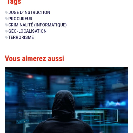
Tags
JUGE D'INSTRUCTION
sell
PROCUREUR
sell
CRIMINALITÉ (INFORMATIQUE)
sell
GÉO-LOCALISATION
sell
TERRORISME
sell
Vous aimerez aussi