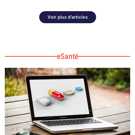
Voir plus d'articles
eSanté
search