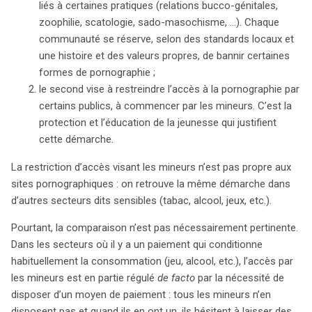
liés à certaines pratiques (relations bucco-génitales,
227-24 du Code pénal constitue un pilier fondamental,
zoophilie, scatologie, sado-masochisme, …). Chaque
prohibant la diffusion de contenus pornographiques
communauté se réserve, selon des standards locaux et
susceptibles d’être vus par des mineurs. Ce texte,
une histoire et des valeurs propres, de bannir certaines
cependant, soulève des questions d’interprétation et de
formes de pornographie ;
définition, notamment en ce qui concerne la frontière
le second vise à restreindre l’accès à la pornographie par
entre pornographie, érotisme et nudité. L’application de
certains publics, à commencer par les mineurs. C’est la
ces lois pose des défis, notamment la difficulté d’établir
protection et l’éducation de la jeunesse qui justifient
un âge limite universel pour l’accès à la pornographie.
cette démarche.
Les systèmes actuels de vérification d’âge, souvent
basés sur des déclarations de majorité, se révèlent
La restriction d’accès visant les mineurs n’est pas propre aux
inefficaces, incitant les experts à explorer des
sites pornographiques : on retrouve la même démarche dans
alternatives technologiques comme l’intelligence
d’autres secteurs dits sensibles (tabac, alcool, jeux, etc.).
artificielle ou des systèmes d’identification basés sur le
Pourtant, la comparaison n’est pas nécessairement pertinente.
smartphone. Néanmoins, ces solutions suscitent des
Dans les secteurs où il y a un paiement qui conditionne
préoccupations en matière de vie privée. En somme, la
habituellement la consommation (jeu, alcool, etc.), l’accès par
régulation de l’accès à la pornographie reste un enjeu
les mineurs est en partie régulé
de facto
par la nécessité de
complexe, oscillant entre la protection des mineurs et la
disposer d’un moyen de paiement : tous les mineurs n’en
préservation de leur intimité. La France, pionnière en
disposent pas et quand ils en ont un, ils hésitent à laisser des
matière de législation sur ce sujet, illustre les dilemmes