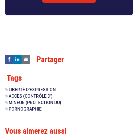
Droit
&
Technologies
Partager
Tags
LIBERTÉ D'EXPRESSION
sell
ACCÈS (CONTRÔLE D')
sell
MINEUR (PROTECTION DU)
sell
PORNOGRAPHIE
sell
Vous aimerez aussi