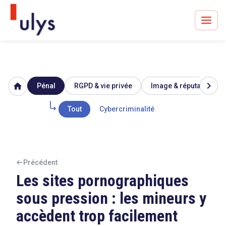
chevron_right
home
Pénal
RGPD & vie privée
Image & réputation
Avocats à Paris & Bruxelles
Leader en droit de l'innovation depuis 30 ans
Tout
Cybercriminalité
Un procès en vue ?
Précédent
Les sites pornographiques
sous pression : les mineurs y
Tout sur le RGPD
accèdent trop facilement