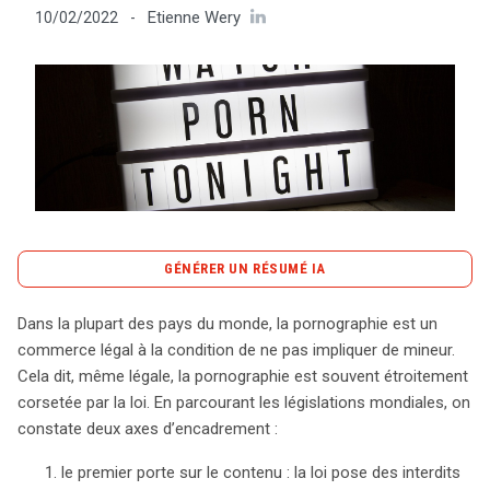
Etienne Wery
10/02/2022
-
Tout sur le droit de l'innovation
Rechercher
CONTACT
GÉNÉRER UN RÉSUMÉ IA
content_copy
Copier le résumé
Dans la plupart des pays du monde, la pornographie est un
La pornographie, bien que légale dans de nombreux
commerce légal à la condition de ne pas impliquer de mineur.
pays, est soumise à des réglementations strictes visant
Cela dit, même légale, la pornographie est souvent étroitement
à protéger les mineurs. Deux axes principaux encadrent
corsetée par la loi. En parcourant les législations mondiales, on
cette législation : d’une part, des interdits sur certaines
constate deux axes d’encadrement :
pratiques pornographiques, et d’autre part, des
le premier porte sur le contenu : la loi pose des interdits
restrictions d’accès pour les jeunes. En France, l’article