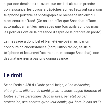
conformément à la fonctionnalité de l’application. Selon
lu par son destinataire : avant que celui-ci ait pu en prendre
l’article 458 du Code pénal belge, la révélation d’un secret
connaissance, les policiers dépêchés sur les lieux ont saisi son
professionnel n’est punissable que si le secret a
téléphone portable et photographié le message litigieux qui
effectivement été communiqué au destinataire. Le débat
s’est ensuite effacé. (On sait en effet que Snapchat efface
s’est donc centré sur la question de savoir si l’envoi du
automatiquement les messages une fois qu’ils sont lus mais
message constituait une violation, même si le frère n’en
les policiers ont eu la présence d’esprit de le prendre en photo).
a jamais eu connaissance. Le ministère public soutenait
que l’infraction était consommée par l’envoi du
Le message a donc bel et bien été envoyé mais, par un
message, tandis que la défense argüait que l’élément
concours de circonstances (perquisition rapide, saisie du
essentiel de la connaissance par le destinataire
téléphone et lecture/effacement du message Snapchat), son
manquait. La Cour de cassation, après examen, a conclu
destinataire n’en a pas pris connaissance.
que la révélation n’était pas punissable, car le secret
n’avait pas atteint son destinataire, même si cela était dû
Le droit
à des circonstances échappant à la volonté de l’avocat.
Finalement, l’avocat a été acquitté, illustrant ainsi la
Selon l’article 458 du Code pénal belge,
« Les médecins,
complexité des questions entourant le secret
chirurgiens, officiers de santé, pharmaciens, sages-femmes et
professionnel et la communication d’informations
toutes autres personnes dépositaires, par état ou par
confidentielles dans le cadre légal belge.
profession, des secrets qu’on leur confie, qui, hors le cas où ils