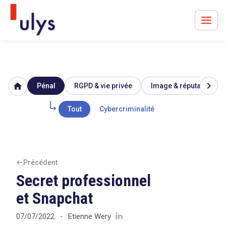
chevron_right
home
Pénal
RGPD & vie privée
Image & réputation
Avocats à Paris & Bruxelles
Leader en droit de l'innovation depuis 30 ans
Tout
Cybercriminalité
Un procès en vue ?
Précédent
Secret professionnel
et Snapchat
Tout sur le RGPD
Etienne Wery
07/07/2022
-