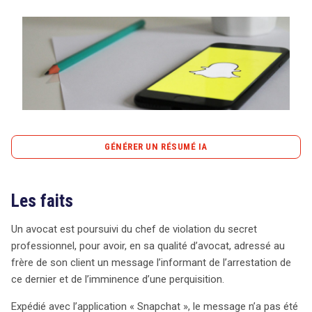
Tout sur le droit de l'innovation
Rechercher
CONTACT
GÉNÉRER UN RÉSUMÉ IA
content_copy
Copier le résumé
Les faits
Un avocat a été accusé de violation du secret
professionnel après avoir informé le frère de son client
Un avocat est poursuivi du chef de violation du secret
de son arrestation via un message sur Snapchat. Ce
professionnel, pour avoir, en sa qualité d’avocat, adressé au
message, bien que envoyé, n’a jamais été lu par son
frère de son client un message l’informant de l’arrestation de
destinataire, car les policiers, intervenant rapidement, ont
ce dernier et de l’imminence d’une perquisition.
saisi son téléphone avant qu’il puisse le consulter et ont
photographié le message juste avant qu’il ne s’efface,
Expédié avec l’application « Snapchat », le message n’a pas été