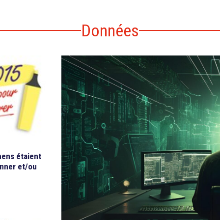
Données
mens étaient
onner et/ou