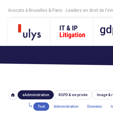
Avocats à Bruxelles & Paris - Leaders en droit de l'i
home
eAdministration
RGPD & vie privée
Image & r
Tout
Administration
Données
I