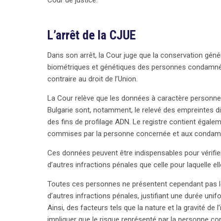
Cour de justice.
lumière la nécessité d’une réglementation équilib
protégeant à la fois les droits des individus et les 
L’arrêt de la CJUE
Dans son arrêt, la Cour juge que la conservation génér
biométriques et génétiques des personnes condamnée
contraire au droit de l’Union.
La Cour relève que les données à caractère personnel
Bulgarie sont, notamment, le relevé des empreintes di
des fins de profilage ADN. Le registre contient égale
commises par la personne concernée et aux condamna
Ces données peuvent être indispensables pour vérifie
d’autres infractions pénales que celle pour laquelle e
Toutes ces personnes ne présentent cependant pas l
d’autres infractions pénales, justifiant une durée un
Ainsi, des facteurs tels que la nature et la gravité de
impliquer que le risque représenté par la personne c