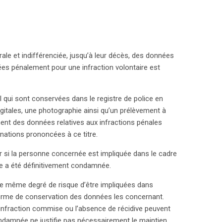
rée en matière de conservation des données,
objectifs de sécurité publique.
ale et indifférenciée, jusqu’à leur décès, des données
s pénalement pour une infraction volontaire est
 qui sont conservées dans le registre de police en
gitales, une photographie ainsi qu’un prélèvement à
ment des données relatives aux infractions pénales
tions prononcées à ce titre.
r si la personne concernée est impliquée dans le cadre
lle a été définitivement condamnée.
e même degré de risque d’être impliquées dans
iforme de conservation des données les concernant.
 l’infraction commise ou l’absence de récidive peuvent
ondamnée ne justifie pas nécessairement le maintien,