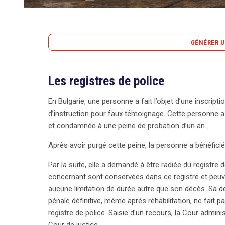
GÉNÉRER U
Les registres de police
En Bulgarie, un individu, reconnu coupable de faux 
police maintenue même après réhabilitation, une p
En Bulgarie, une personne a fait l’objet d’une inscript
l’Union Européenne (CJUE). La CJUE a jugé que la 
d’instruction pour faux témoignage. Cette personne a
des personnes condamnées, y compris les empreintes
et condamnée à une peine de probation d’un an.
l’Union. Elle a souligné que ces données, bien que 
ne devraient pas être conservées sans distinctio
Après avoir purgé cette peine, la personne a bénéficié 
représentent pas le même risque de récidive. La co
de la pertinence de la conservation des données et 
Par la suite, elle a demandé à être radiée du registre d
maintien n’est plus justifié. Parallèlement, en Belgi
concernant sont conservées dans ce registre et peuven
protection des données a sanctionné un ordre pro
aucune limitation de durée autre que son décès. Sa 
sanctions déontologiques, qualifiant cette pratiq
pénale définitive, même après réhabilitation, ne fait pa
demandé une distinction entre sanctions mineures e
registre de police. Saisie d’un recours, la Cour admin
conserver des sanctions mineures jusqu’à la retr