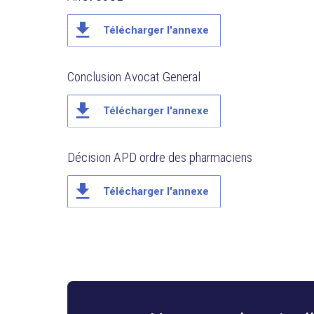
file_download
Télécharger l'annexe
Conclusion Avocat General
file_download
Télécharger l'annexe
Décision APD ordre des pharmaciens
file_download
Télécharger l'annexe