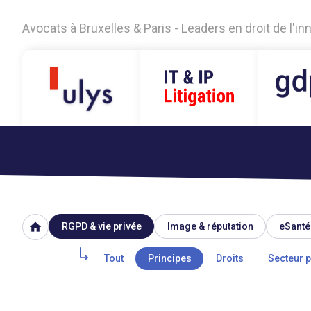
Avocats à Bruxelles & Paris - Leaders en droit de l'i
home
RGPD & vie privée
Image & réputation
eSanté
Tout
Principes
Droits
Secteur p