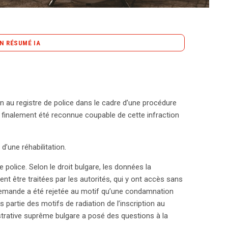
N RÉSUMÉ IA
content_copy
Copier le résumé
témoignage, a vu son inscription au registre de
ratique contestée devant la Cour de justice de
ion au registre de police dans le cadre d’une procédure
conservation indéfinie des données personnelles
 finalement été reconnue coupable de cette infraction
 digitales et les profils ADN, viole le droit de
cruciales pour la prévention de nouvelles infractions,
n, car toutes les personnes condamnées ne
d’une réhabilitation.
ur a insisté sur la nécessité d’un examen régulier
a affirmé le droit à l’effacement lorsque leur
e police. Selon le droit bulgare, les données la
que, une affaire similaire a émergé : l’Autorité de
t être traitées par les autorités, qui y ont accès sans
fessionnel pour avoir conservé indéfiniment des
demande a été rejetée au motif qu’une condamnation
ue d’excessive et non conforme au RGPD. Elle a
s partie des motifs de radiation de l’inscription au
t majeures, soulignant qu’il est inapproprié de
istrative suprême bulgare a posé des questions à la
aite d’un membre. Ces deux décisions mettent en