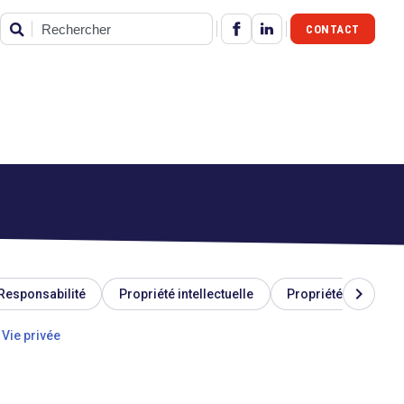
CONTACT
Rechercher
chevron_right
Responsabilité
Propriété intellectuelle
Propriété industriel
Vie privée