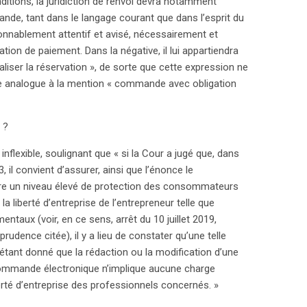
itions, la juridiction de renvoi devra notamment
emande, tant dans le langage courant que dans l’esprit du
nablement attentif et avisé, nécessairement et
ion de paiement. Dans la négative, il lui appartiendra
aliser la réservation », de sorte que cette expression ne
e analogue à la mention « commande avec obligation
e ?
nflexible, soulignant que « si la Cour a jugé que, dans
, il convient d’assurer, ainsi que l’énonce le
entre un niveau élevé de protection des consommateurs
la liberté d’entreprise de l’entrepreneur telle que
entaux (voir, en ce sens, arrêt du 10 juillet 2019,
udence citée), il y a lieu de constater qu’une telle
 étant donné que la rédaction ou la modification d’une
commande électronique n’implique aucune charge
berté d’entreprise des professionnels concernés. »