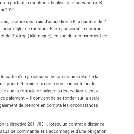
n portant la mention « finaliser la réservation ». B.
à revoir leurs pratiques pour garantir une
ai 2019.
des consommateurs, afin d’éviter des litiges
s, facturé des frais d’annulation à B. à hauteur de 2
les pour régler ce montant. B. n’a pas versé la somme
rict de Bottrop (Allemagne), en vue du recouvrement de
ns le cadre d’un processus de commande relatif à la
ue, pour déterminer si une formule inscrite sur le
e que la formule « finaliser la réservation », est «
e paiement », il convient de se fonder sur la seule
 également de prendre en compte les circonstances
on la directive 2011/83 1, lorsqu’un contrat à distance
cessus de commande et s’accompagne d’une obligation