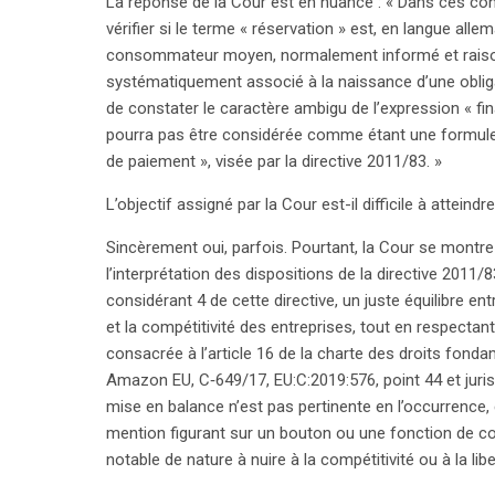
La réponse de la Cour est en nuance : « Dans ces cond
vérifier si le terme « réservation » est, en langue all
consommateur moyen, normalement informé et raison
systématiquement associé à la naissance d’une obligat
de constater le caractère ambigu de l’expression « fin
pourra pas être considérée comme étant une formul
de paiement », visée par la directive 2011/83. »
L’objectif assigné par la Cour est-il difficile à atteindr
Sincèrement oui, parfois. Pourtant, la Cour se montre i
l’interprétation des dispositions de la directive 2011/83
considérant 4 de cette directive, un juste équilibre 
et la compétitivité des entreprises, tout en respectant 
consacrée à l’article 16 de la charte des droits fondam
Amazon EU, C‑649/17, EU:C:2019:576, point 44 et jurispr
mise en balance n’est pas pertinente en l’occurrence,
mention figurant sur un bouton ou une fonction de 
notable de nature à nuire à la compétitivité ou à la li