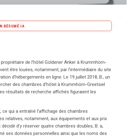
N RÉSUMÉ IA
content_copy
Copier le résumé
on européenne (CJUE) a des implications
 ligne, notamment ceux effectués via des
 propriétaire de l’hôtel Goldener Anker à Krummhörn-
 se trouve un litige entre Fuhrmann-2,
ent être louées, notamment, par l’intermédiaire du site
e, et un consommateur, B., qui avait réservé des
ion d’hébergements en ligne. Le 19 juillet 2018, B., un
as venu. En conséquence, l’hôtel a exigé des frais
hercher des chambres d’hôtel à Krummhörn-Greetsiel
a CJUE concernait la clarté des termes utilisés sur
les résultats de recherche affichés figuraient les
 pour être considérés comme équivalents à une
, ces termes doivent être clairs et sans ambiguïté.
vation » doit indiquer que toute commande entraîne une
l, ce qui a entraîné l’affichage des chambres
sé qu’il était essentiel de se concentrer uniquement
es relatives, notamment, aux équipements et aux prix
tres informations fournies lors du processus de
t décidé d’y réserver quatre chambres doubles, B. a,
ne transparence accrue dans les engagements pris
eigné ses données personnelles ainsi que les noms des
iguïté dans le langage peut nuire à la validité des