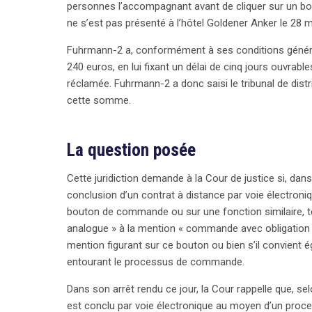
personnes l’accompagnant avant de cliquer sur un bouto
réservations. Les professionnels sont donc invités 
ne s’est pas présenté à l’hôtel Goldener Anker le 28 m
compréhension claire des obligations financières 
similaires à l’avenir.
Fuhrmann-2 a, conformément à ses conditions générale
240 euros, en lui fixant un délai de cinq jours ouvrab
réclamée. Fuhrmann-2 a donc saisi le tribunal de dist
cette somme.
La question posée
Cette juridiction demande à la Cour de justice si, da
conclusion d’un contrat à distance par voie électroniq
bouton de commande ou sur une fonction similaire, tell
analogue » à la mention « commande avec obligation d
mention figurant sur ce bouton ou bien s’il convient
entourant le processus de commande.
Dans son arrêt rendu ce jour, la Cour rappelle que, sel
est conclu par voie électronique au moyen d’un pro