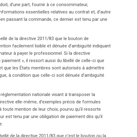
oit, d’une part, fournir à ce consommateur,
formations essentielles relatives au contrat et, d’autre
 en passant la commande, ce dernier est tenu par une
ibellé de la directive 2011/83 que le bouton de
tion facilement lisible et dénuée d’ambiguïté indiquant
eur à payer le professionnel. Si la directive
iement », il ressort aussi du libellé de celle-ci que
 et que les États membres sont autorisés à admettre
gue, à condition que celle-ci soit dénuée d’ambiguïté
réglementation nationale visant à transposer la
 directive elle-même, d’exemples précis de formules
à toute mention de leur choix, pourvu qu’il ressorte
 est tenu par une obligation de paiement dès qu’il
e.
ibellé de la directive 2011/83 que c’est le bouton ou la