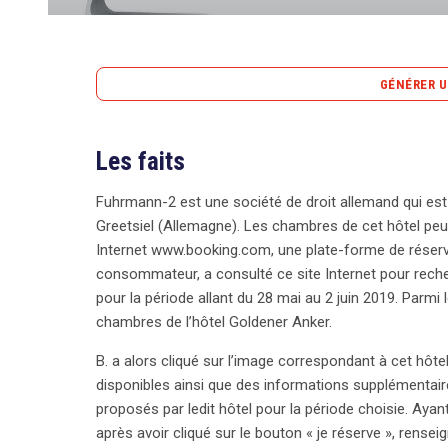
GÉNÉRER U
Les faits
La récente décision de la Cour de justice de l’Uni
significatives pour les contrats de réservation en
Fuhrmann-2 est une société de droit allemand qui est
plateformes comme Booking.com. Au cœur du débat
Greetsiel (Allemagne). Les chambres de cet hôtel peuv
propriétaire de l’hôtel Goldener Anker en Allemagn
Internet www.booking.com, une plate-forme de réservat
chambres pour un séjour en mai 2019, mais n’est p
consommateur, a consulté ce site Internet pour rec
d’annulation de 2 240 euros. La question posée à l
pour la période allant du 28 mai au 2 juin 2019. Parmi 
les boutons de commande. La Cour a stipulé que,
chambres de l’hôtel Goldener Anker.
mention « commande avec obligation de paiement »
Ainsi, le libellé sur le bouton « finaliser la réser
B. a alors cliqué sur l’image correspondant à cet hôte
obligation de paiement. La CJUE a également préci
disponibles ainsi que des informations supplémentair
sur la mention du bouton, indépendamment des au
proposés par ledit hôtel pour la période choisie. Ayan
commande. Cette décision souligne le besoin d’u
après avoir cliqué sur le bouton « je réserve », rens
par les consommateurs, tout en indiquant que l’amb