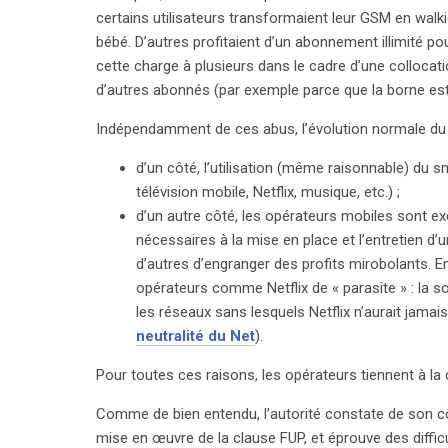
certains utilisateurs transformaient leur GSM en walk
bébé. D’autres profitaient d’un abonnement illimité po
cette charge à plusieurs dans le cadre d’une collocat
d’autres abonnés (par exemple parce que la borne est 
Indépendamment de ces abus, l’évolution normale du 
d’un côté, l’utilisation (même raisonnable) du 
télévision mobile, Netflix, musique, etc.) ;
d’un autre côté, les opérateurs mobiles sont e
nécessaires à la mise en place et l’entretien d
d’autres d’engranger des profits mirobolants. En
opérateurs comme Netflix de « parasite » : la s
les réseaux sans lesquels Netflix n’aurait jamais
neutralité du Net
).
Pour toutes ces raisons, les opérateurs tiennent à la cl
search
Comme de bien entendu, l’autorité constate de son c
mise en œuvre de la clause FUP, et éprouve des difficul