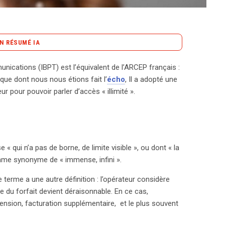
N RÉSUMÉ IA
content_copy
Copier le résumé
nications (IBPT) est l’équivalent de l’ARCEP français :
communications (IBPT) a récemment clarifié ce que
que dont nous nous étions fait l’
écho
, Il a adopté une
effet, la définition traditionnelle de l’illimité, souvent
ur pour pouvoir parler d’accès « illimité ».
toujours à la réalité des abonnements. La plupart
, régie par une clause de Fair Use Policy (FUP), qui
tain seuil. Cette politique vise à protéger les
ge d’abonnements ou une utilisation excessive, qui
e « qui n’a pas de borne, de limite visible », ou dont « la
IBPT a constaté une augmentation des plaintes
mme synonyme de « immense, infini ».
re un cadre plus strict. Ainsi, une distinction claire
ec des seuils de consommation recommandés : 3 To
 terme a une autre définition : l’opérateur considère
BPT préconise également que les opérateurs ne
e du forfait devient déraisonnable. En ce cas,
 de la FUP, mais plutôt qu’ils dégradent la vitesse
ension, facturation supplémentaire, et le plus souvent
 De plus, la transparence est essentielle : les
teurs des conditions de la FUP avant la signature