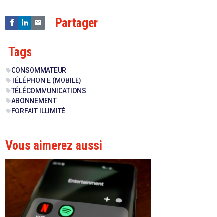
Partager
Tags
CONSOMMATEUR
sell
TÉLÉPHONIE (MOBILE)
sell
TÉLÉCOMMUNICATIONS
sell
ABONNEMENT
sell
FORFAIT ILLIMITÉ
sell
Vous aimerez aussi