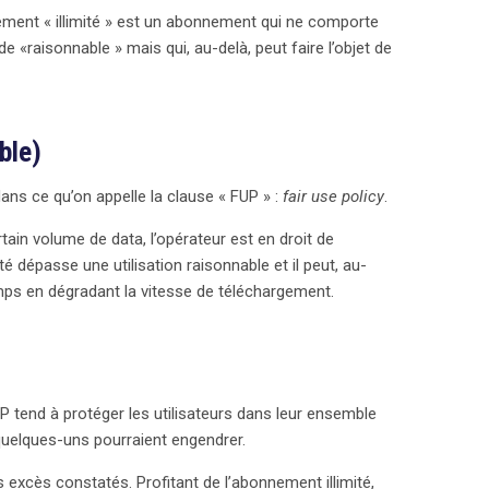
nement « illimité » est un abonnement qui ne comporte
e conformer à ces nouvelles directives.
é de «raisonnable » mais qui, au-delà, peut faire l’objet de
ble)
 dans ce qu’on appelle la clause « FUP » :
fair use policy
.
tain volume de data, l’opérateur est en droit de
mité dépasse une utilisation raisonnable et il peut, au-
 temps en dégradant la vitesse de téléchargement.
UP tend à protéger les utilisateurs dans leur ensemble
uelques-uns pourraient engendrer.
s excès constatés. Profitant de l’abonnement illimité,