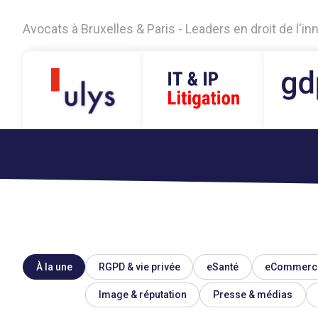
Avocats à Bruxelles & Paris - Leaders en droit de l'i
À la une
RGPD & vie privée
eSanté
eCommerc
Image & réputation
Presse & médias