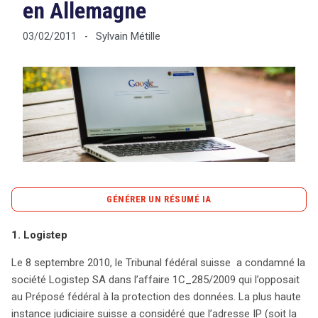
en Allemagne
Sylvain Métille
03/02/2011
-
Tout sur le droit de l'innovation
Rechercher
CONTACT
GÉNÉRER UN RÉSUMÉ IA
content_copy
Copier le résumé
1. Logistep
Le débat sur la protection des données personnelles est
Le 8 septembre 2010, le Tribunal fédéral suisse a condamné la
au cœur de plusieurs décisions judiciaires récentes en
société Logistep SA dans l’affaire 1C_285/2009 qui l’opposait
Europe, illustrées par l’affaire Logistep en Suisse. Le
au Préposé fédéral à la protection des données. La plus haute
Tribunal fédéral a statué en septembre 2010 que
instance judiciaire suisse a considéré que l’adresse IP (soit la