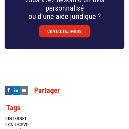
personnalisé
ou d'une aide juridique ?
CONTACTEZ-NOUS
Droit
&
Technologies
Partager
Tags
INTERNET
sell
CNIL/CPVP
sell