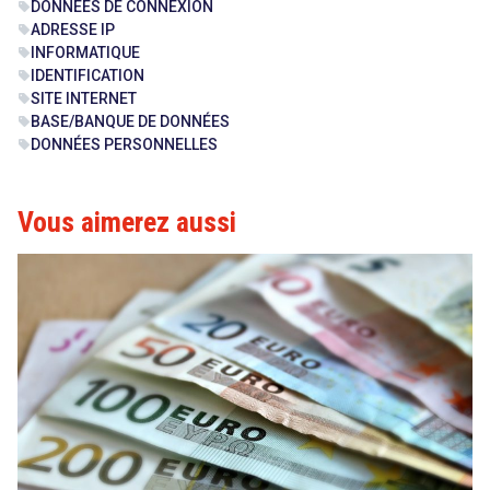
DONNÉES DE CONNEXION
sell
ADRESSE IP
sell
INFORMATIQUE
sell
IDENTIFICATION
sell
SITE INTERNET
sell
BASE/BANQUE DE DONNÉES
sell
DONNÉES PERSONNELLES
sell
Vous aimerez aussi