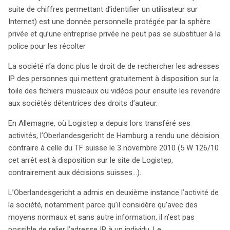
l’adresse IP est une donnée personnelle protégée,
suite de chiffres permettant d’identifier un utilisateur sur
interdisant à Logistep de collecter ces informations
Internet) est une donnée personnelle protégée par la sphère
sans autorisation. Cette décision contraste avec celle de
privée et qu’une entreprise privée ne peut pas se substituer à la
l’Oberlandesgericht de Hambourg, qui a permis à
police pour les récolter
Logistep de continuer ses activités, estimant qu’il est
difficile de lier une adresse IP à un individu sans
La société n’a donc plus le droit de de rechercher les adresses
informations supplémentaires. Dans le même temps,
IP des personnes qui mettent gratuitement à disposition sur la
Facebook a dû réviser ses pratiques suite aux
toile des fichiers musicaux ou vidéos pour ensuite les revendre
préoccupations de l’autorité de protection des données
aux sociétés détentrices des droits d’auteur.
d’Hambourg. La plateforme a accepté d’informer les
En Allemagne, où Logistep a depuis lors transféré ses
utilisateurs dont les adresses électroniques sont
activités, l’Oberlandesgericht de Hamburg a rendu une décision
importées sans consentement préalable, garantissant
contraire à celle du TF suisse le 3 novembre 2010 (5 W 126/10
ainsi une meilleure transparence. Google, de son côté,
cet arrêt est à disposition sur le site de Logistep,
fait face à des critiques concernant son service Google
contrairement aux décisions suisses…).
Analytics. Bien que la plateforme offre des outils pour
anonymiser les données, l’autorité allemande considère
L’Oberlandesgericht a admis en deuxième instance l’activité de
ces mesures insuffisantes. Les discussions autour de
la société, notamment parce qu’il considère qu’avec des
ce service ont été suspendues, soulignant les tensions
moyens normaux et sans autre information, il n’est pas
entre la protection des données et les pratiques des
possible de relier l’adresse IP à un individu. Le