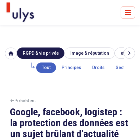
chevron_right
home
RGPD & vie privée
Image & réputation
eSanté
Avocats à Paris & Bruxelles
Leader en droit de l'innovation depuis 30 ans
Tout
Principes
Droits
Secteur pub
Un procès en vue ?
Précédent
Google, facebook, logistep :
la protection des données est
Tout sur le RGPD
un sujet brûlant d’actualité