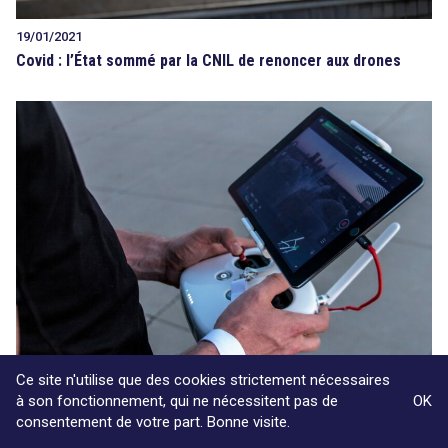
19/01/2021
Covid : l’État sommé par la CNIL de renoncer aux drones
Ce site n'utilise que des cookies strictement nécessaires
07/01/2021
à son fonctionnement, qui ne nécessitent pas de
OK
Drones et Covid ne font pas bon ménage
consentement de votre part. Bonne visite.