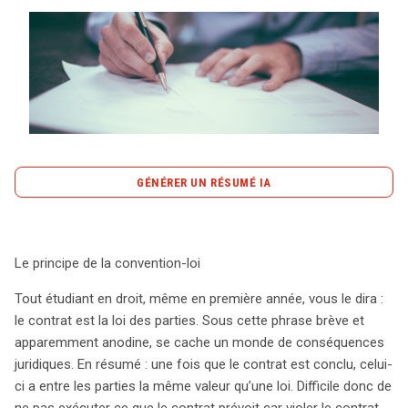
Tout sur le droit de l'innovation
Rechercher
CONTACT
GÉNÉRER UN RÉSUMÉ IA
content_copy
Copier le résumé
La convention-loi, principe fondamental du droit, stipule
Le principe de la convention-loi
qu’un contrat a la même force qu’une loi entre les
parties. C’est sur cette base que la réforme du 1er
Tout étudiant en droit, même en première année, vous le dira :
octobre transforme le paysage juridique, introduisant
le contrat est la loi des parties. Sous cette phrase brève et
des changements majeurs qui touchent particulièrement
apparemment anodine, se cache un monde de conséquences
les contrats informatiques. L’une des avancées
juridiques. En résumé : une fois que le contrat est conclu, celui-
significatives concerne la phase pré-contractuelle,
ci a entre les parties la même valeur qu’une loi. Difficile donc de
désormais encadrée par des règles précises, offrant une