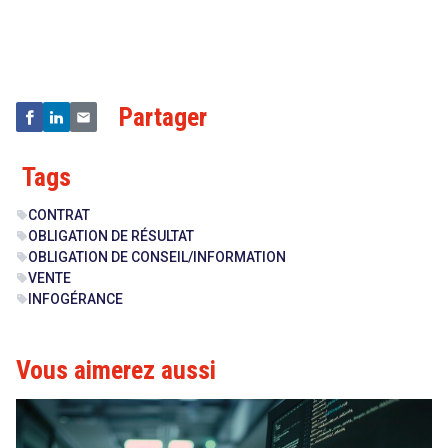
Droit
&
Technologies
Partager
Tags
CONTRAT
sell
OBLIGATION DE RÉSULTAT
sell
OBLIGATION DE CONSEIL/INFORMATION
sell
VENTE
sell
INFOGÉRANCE
sell
Vous aimerez aussi