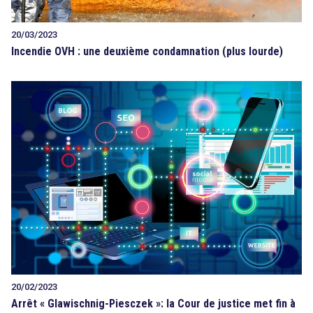
20/03/2023
Incendie OVH : une deuxième condamnation (plus lourde)
20/02/2023
Arrêt « Glawischnig-Piesczek »: la Cour de justice met fin à