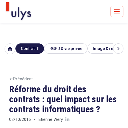
chevron_right
home
Contrat IT
RGPD & vie privée
Image & réputatio
Avocats à Paris & Bruxelles
Leader en droit de l'innovation depuis 30 ans
Précédent
Réforme du droit des
Un procès en vue ?
contrats : quel impact sur les
contrats informatiques ?
Tout sur le RGPD
Etienne Wery
02/10/2016
-