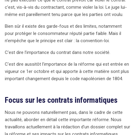
ne pas exécuter ce que le contrat prévoit car violer le contrat
clarté sur les négociations et les engagements. La
c’est, vis-à-vis du contractant, comme violer la loi. Le juge lui-
définition du contrat elle-même a été redéfinie,
même est pareillement tenu parce que les parties ont voulu.
remplaçant la notion traditionnelle par un « accord de
Bien sûr il existe des garde-fous et des limites, notamment
volontés », tandis que les concepts de cause et d’objet
pour protéger le consommateur réputé partie faible. Mais il
disparaissent au profit d’une approche centrée sur le
n’empêche que le principe est clair : la convention-loi.
contenu. Le code civil intègre également pour la
première fois la théorie de l’imprévision, permettant aux
C’est dire l’importance du contrat dans notre société.
parties de renégocier un contrat en cas de
circonstances imprévues rendant son exécution
C’est dire aussitôt l’importance de la réforme qui est entrée en
excessivement onéreuse. En parallèle, la notion de force
vigueur ce 1er octobre et qui apporte à cette matière sont plus
majeure est clarifiée, apportant un cadre juridique pour
important changement depuis le code napoléonien de 1804.
les événements inévitables qui entravent l’exécution des
obligations. La réforme renforce l’importance de la
Focus sur les contrats informatiques
bonne foi dans l’exécution des contrats, tout en
introduisant des protections pour les parties plus faibles.
Nous ne pouvons naturellement pas, dans le cadre de cette
Elle précise également les conditions de durée des
actualité, aborder en détail cette importante réforme. Nous
contrats et élargit la définition de l’écrit, incluant les
travaillons actuellement à la rédaction d’un dossier complet sur
supports électroniques. Ces évolutions promettent de
la réforme et ses impacts sur les contrats informatiques.