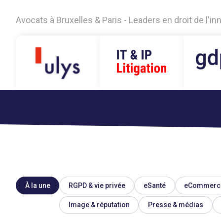
Avocats à Bruxelles & Paris - Leaders en droit de l'i
À la une
RGPD & vie privée
eSanté
eCommerc
Image & réputation
Presse & médias