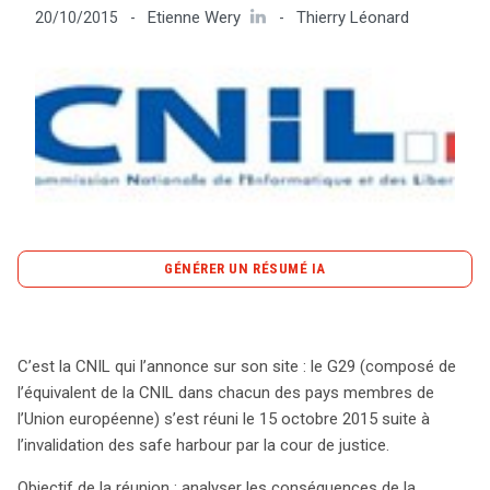
Etienne Wery
Thierry Léonard
20/10/2015
-
-
Tout sur le droit de l'innovation
Rechercher
CONTACT
GÉNÉRER UN RÉSUMÉ IA
content_copy
Copier le résumé
Le 15 octobre 2015, le G29, composé des autorités de
C’est la CNIL qui l’annonce sur son site : le G29 (composé de
protection des données des pays de l’UE, s’est réuni
l’équivalent de la CNIL dans chacun des pays membres de
pour discuter des implications de l’invalidation des
l’Union européenne) s’est réuni le 15 octobre 2015 suite à
« Safe Harbor » par la Cour de Justice de l’Union
l’invalidation des safe harbour par la cour de justice.
Européenne (CJUE). Cette décision a mis en lumière la
nécessité urgente de trouver des solutions politiques,
Objectif de la réunion : analyser les conséquences de la