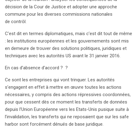
juridiques et techniques avec les États-Unis avant le 31
décision de la Cour de Justice et adopter une approche
janvier 2016. En l’absence d’accord, les entreprises
commune pour les diverses commissions nationales
pourraient subir des conséquences graves, car les
de contrôl.
transferts de données vers les États-Unis deviendraient
C’est dit en termes diplomatiques, mais c’est dit tout de même
illégaux. Le G29 a souligné que la surveillance massive
: les institutions européennes et les gouvernements sont mis
aux États-Unis est incompatible avec la législation
en demeure de trouver des solutions politiques, juridiques et
européenne, et a insisté sur le fait que les pays tiers ne
techniques avec les autorités US avant le 31 janvier 2016.
sont pas des destinations sûres pour les données
personnelles. Les discussions doivent se concentrer sur
En cas d’absence d’accord ? ?
la mise en place d’un nouvel accord intergouvernemental
garantissant les droits des citoyens européens. En
Ce sont les entreprises qui vont trinquer. Les autorités
parallèle, le G29 continue d’évaluer d’autres mécanismes
s’engagent en effet à mettre en œuvre toutes les actions
de transfert de données, tels que les BCR et les clauses
nécessaires, y compris des actions répressives coordonnées,
contractuelles types, qui peuvent encore être utilisés
pour que cessent dès ce moment les transferts de données
temporairement. Toutefois, les autorités de protection
depuis l’Union Européenne vers les Etats-Unis pusique suite à
des données se réservent le droit de contrôler ces
l’invalidation, les transferts qui ne reposaient que sur les safe
transferts, surtout en cas de plaintes. Face à ces défis, il
harbor sont forcément dénués de base juridique.
est impératif que les entreprises mettent en œuvre des
solutions pour protéger les droits fondamentaux lors