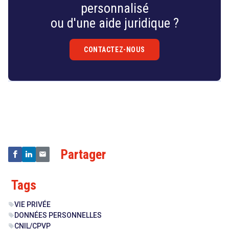
personnalisé
ou d'une aide juridique ?
CONTACTEZ-NOUS
Droit
&
Technologies
Partager
Tags
VIE PRIVÉE
sell
DONNÉES PERSONNELLES
sell
CNIL/CPVP
sell