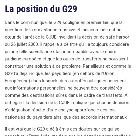
La position du G29
des transferts de données. La pression monte sur la
Commission Européenne pour réformer le système de
protection des données, ouvrant la voie à un
Dans le communiqué, le G29 souligne en premier lieu que la
nouveau règlement.
question de la surveillance massive et indiscriminée est au
cœur de l’arrêt de la CJUE invalidant la décision de safe harbor
du 26 juillet 2000. Il rappelle à ce titre qu’il a toujours considéré
qu’une telle surveillance était incompatible avec le cadre
juridique européen et que les outils de transferts ne pouvaient
constituer une solution à ce problème. Par ailleurs et comme le
G29 l’a déjà indiqué, les pays tiers (en dehors de l’Union
Européenne) dans lesquels des autorités publiques accèdent
aux informations personnelles, ne peuvent être considérés
comme des destinations sûres dans le cadre de transferts. A
cet égard, la décision de la CJUE implique que chaque décision
d’adéquation résulte d’une analyse approfondie des lois
nationales du pays tiers ainsi que des accords internationaux.
Il est vrai que le G29 a déjà émis des doutes sur ce qui se