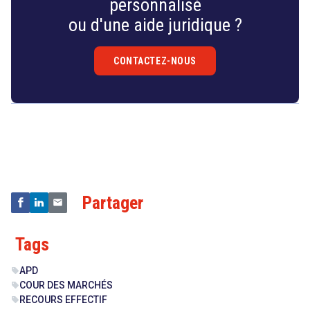
personnalisé
ou d'une aide juridique ?
CONTACTEZ-NOUS
Droit
&
Technologies
Partager
Tags
APD
sell
COUR DES MARCHÉS
sell
RECOURS EFFECTIF
sell