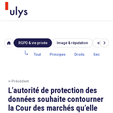
chevron_right
home
RGPD & vie privée
Image & réputation
eSanté
Avocats à Paris & Bruxelles
Leader en droit de l'innovation depuis 30 ans
Tout
Principes
Droits
Secteur pub
Un procès en vue ?
Précédent
L’autorité de protection des
données souhaite contourner
Tout sur le RGPD
la Cour des marchés qu’elle