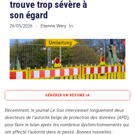
trouve trop sévère à
son égard
Tout sur le droit de l'innovation
Etienne Wery
26/05/2026
-
Rechercher
CONTACT
GÉNÉRER UN RÉSUMÉ IA
content_copy
Copier le résumé
Récemment, le journal Le Soir interviewait longuement deux
L’autorité belge de protection des données (APD) se
directeurs de l’autorité belge de protection des données (APD),
redresse après une période de crise marquée par des
pour faire le bilan après les nombreux dysfonctionnements qui
conflits internes et des accusations d’influence politique.
ont affecté l’autorité dans le passé. Bonnes nouvelles :