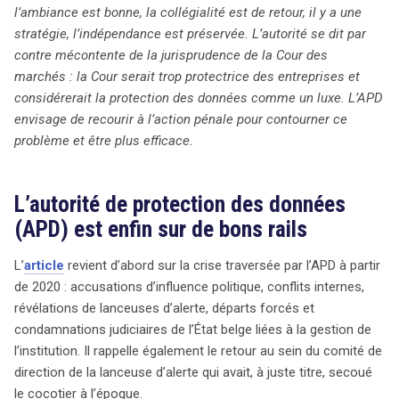
Dans une interview accordée au journal Le Soir, les
l’ambiance est bonne, la collégialité est de retour, il y a une
dirigeants de l’APD décrivent un retour à la collégialité et
stratégie, l’indépendance est préservée. L’autorité se dit par
à une gouvernance axée sur la concertation. Ils
contre mécontente de la jurisprudence de la Cour des
annoncent une nouvelle stratégie visant à se concentrer
marchés : la Cour serait trop protectrice des entreprises et
sur les traitements de données à fort impact collectif,
considérerait la protection des données comme un luxe. L’APD
tout en préservant leur indépendance, même vis-à-vis du
envisage de recourir à l’action pénale pour contourner ce
gouvernement. Cependant, l’APD exprime son
problème et être plus efficace.
mécontentement face à la jurisprudence de la Cour des
marchés, qu’elle juge trop favorable aux entreprises, au
L’autorité de protection des données
détriment de la protection des données. Pour contourner
(APD) est enfin sur de bons rails
cette problématique, l’APD envisage d’opter pour des
actions pénales dans certains cas, ce qui soulève des
L’
article
revient d’abord sur la crise traversée par l’APD à partir
questions sur le respect du principe de séparation des
de 2020 : accusations d’influence politique, conflits internes,
pouvoirs et sur l’efficacité de cette approche. L’APD fait
révélations de lanceuses d’alerte, départs forcés et
également face à une hausse significative des plaintes,
condamnations judiciaires de l’État belge liées à la gestion de
reflétant une sensibilisation accrue aux enjeux de
l’institution. Il rappelle également le retour au sein du comité de
protection des données, mais déplore un manque de
direction de la lanceuse d’alerte qui avait, à juste titre, secoué
ressources. Dans le contexte européen, l’APD s’oppose
le cocotier à l’époque.
fermement à la remise en cause des principes