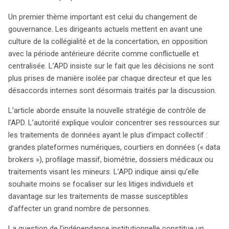
fondamentaux du RGPD et souligne les risques d’une
Un premier thème important est celui du changement de
fragmentation réglementaire. Au final, la transformation
gouvernance. Les dirigeants actuels mettent en avant une
de l’APD vers une autorité plus proactive est
culture de la collégialité et de la concertation, en opposition
prometteuse, mais elle doit naviguer avec prudence dans
avec la période antérieure décrite comme conflictuelle et
un paysage juridique complexe, tout en répondant aux
centralisée. L’APD insiste sur le fait que les décisions ne sont
attentes croissantes des citoyens en matière de
plus prises de manière isolée par chaque directeur et que les
protection des données.
désaccords internes sont désormais traités par la discussion.
L’article aborde ensuite la nouvelle stratégie de contrôle de
l’APD. L’autorité explique vouloir concentrer ses ressources sur
les traitements de données ayant le plus d’impact collectif :
grandes plateformes numériques, courtiers en données (« data
brokers »), profilage massif, biométrie, dossiers médicaux ou
traitements visant les mineurs. L’APD indique ainsi qu’elle
souhaite moins se focaliser sur les litiges individuels et
davantage sur les traitements de masse susceptibles
d’affecter un grand nombre de personnes.
La question de l’indépendance institutionnelle constitue un