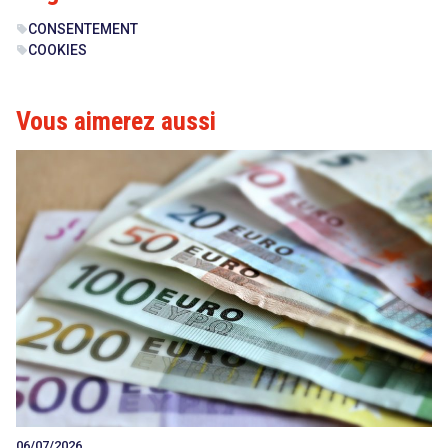
CONSENTEMENT
sell
COOKIES
sell
Vous aimerez aussi
06/07/2026