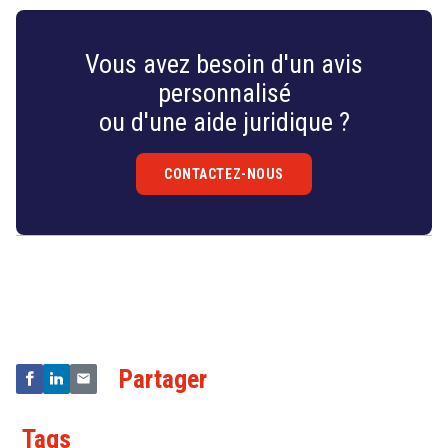
Vous avez besoin d'un avis
personnalisé
ou d'une aide juridique ?
CONTACTEZ-NOUS
Droit
&
Technologies
Partager
search
Tags