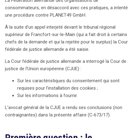
La Fédération allemande des organisations de
cookies par défaut serait illégale, renforçant la
consommateurs, en désaccord avec ces pratiques, a intenté
protection des utilisateurs contre toute ingérence dans
une procédure contre PLANET49 GmbH.
leur vie privée. Les implications de cette décision
pourraient être significatives pour les pratiques de
À la suite d’un appel interjeté devant le tribunal régional
marketing en ligne et la gestion des données.
supérieur de Francfort-sur-le-Main (qui a fait droit à certains
chefs de la demande et qui la rejetée pour le surplus) la Cour
fédérale de justice allemande a été saisie.
La Cour fédérale de justice allemande a interrogé la Cour de
justice de l’Union européenne (CJUE) :
Sur les caractéristiques du consentement qui sont
requises pour l’installation des cookies ;
Sur les informations à fournir.
L’avocat général de la CJUE a rendu ses conclusions (non
contraignantes) dans la présente affaire (C‑673/17).
Première question : le