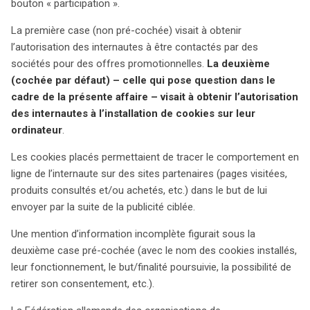
consommateurs, qui a contesté la légalité de ces
bouton « participation ».
consentements implicites. La Cour fédérale de justice
La première case (non pré-cochée) visait à obtenir
allemande a ensuite saisi la Cour de justice de l’Union
l’autorisation des internautes à être contactés par des
européenne (CJUE) pour clarifier les exigences de
sociétés pour des offres promotionnelles.
La deuxième
consentement pour l’utilisation des cookies. L’avocat
(cochée par défaut) – celle qui pose question dans le
général de la CJUE a conclu que le consentement ne
cadre de la présente affaire – visait à obtenir l’autorisation
peut être considéré comme valide s’il est donné « par
des internautes à l’installation de cookies sur leur
défaut ». Pour qu’il soit actif et éclairé, l’utilisateur doit
ordinateur
.
manifester son accord de manière claire et spécifique,
ce qui n’est pas le cas lorsque la case est cochée par
Les cookies placés permettaient de tracer le comportement en
défaut. Les principes de consentement défini dans les
ligne de l’internaute sur des sites partenaires (pages visitées,
directives européennes sur la protection des données et
produits consultés et/ou achetés, etc.) dans le but de lui
les communications électroniques stipulent que le
envoyer par la suite de la publicité ciblée.
consentement doit être une action positive, distincte de
la simple participation à un jeu. L’avis de l’avocat général
Une mention d’information incomplète figurait sous la
ouvre la voie à une interprétation stricte des exigences
deuxième case pré-cochée (avec le nom des cookies installés,
de consentement, même pour les cookies qui ne
leur fonctionnement, le but/finalité poursuivie, la possibilité de
collectent pas de données personnelles. Si la CJUE suit
retirer son consentement, etc.).
ces conclusions, cela signifierait que l’installation de