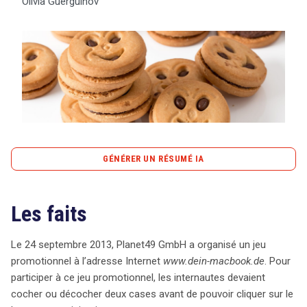
Olivia Guerguinov
Tout sur le droit de l'innovation
Rechercher
CONTACT
GÉNÉRER UN RÉSUMÉ IA
content_copy
Copier le résumé
Les faits
Le 24 septembre 2013, Planet49 GmbH a lancé un jeu
promotionnel en ligne, où les participants devaient
cocher deux cases, dont l’une, précochée, autorisait
Le 24 septembre 2013, Planet49 GmbH a organisé un jeu
l’installation de cookies pour le traçage de leur
promotionnel à l’adresse Internet
www.dein-macbook.de
. Pour
comportement en ligne. Cette pratique a attiré l’attention
participer à ce jeu promotionnel, les internautes devaient
de la Fédération allemande des organisations de
cocher ou décocher deux cases avant de pouvoir cliquer sur le