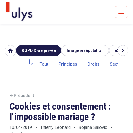
chevron_right
home
RGPD & vie privée
Image & réputation
eSanté
Avocats à Paris & Bruxelles
Leader en droit de l'innovation depuis 30 ans
Tout
Principes
Droits
Secteur pub
Un procès en vue ?
Précédent
Cookies et consentement :
l’impossible mariage ?
Tout sur le RGPD
Thierry Léonard
Bojana Salovic
10/04/2019
-
-
-