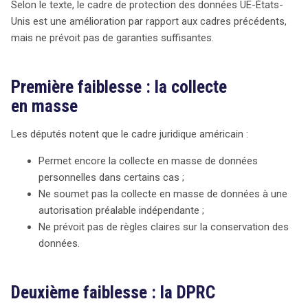
Selon le texte, le cadre de protection des données UE-États-
rapport aux précédents, il ne fournit pas de garanties
Unis est une amélioration par rapport aux cadres précédents,
suffisantes. Les députés ont identifié deux faiblesses
mais ne prévoit pas de garanties suffisantes.
majeures dans ce cadre : la collecte en masse de
données et le mécanisme de recours. Premièrement, le
droit américain permet encore des pratiques de collecte
Première faiblesse : la collecte
de données sans autorisation préalable indépendante, ce
en masse
qui soulève de sérieuses inquiétudes. Deuxièmement, le
mécanisme de recours, bien qu’existant, est jugé
Les députés notent que le cadre juridique américain :
insuffisant. La Data Protection Review Court (DPRC),
nouvellement créée, doit faire face à des doutes quant à
Permet encore la collecte en masse de données
son indépendance, notamment en raison de la possibilité
personnelles dans certains cas ;
pour le président américain de révoquer ses juges et de
Ne soumet pas la collecte en masse de données à une
contourner ses décisions. Les députés insistent sur la
autorisation préalable indépendante ;
nécessité d’une évaluation concrète de l’impact de ce
Ne prévoit pas de règles claires sur la conservation des
cadre, soulignant que les évolutions récentes des
données.
pratiques américaines compliquent cette tâche. Le
rapporteur a conclu que, bien que des améliorations
Deuxième faiblesse : la DPRC
aient été réalisées, le cadre actuel ne protège pas
adéquatement les données personnelles des citoyens