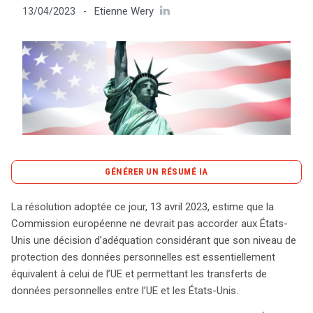
Etienne Wery
13/04/2023
-
Tout sur le droit de l'innovation
Rechercher
CONTACT
GÉNÉRER UN RÉSUMÉ IA
content_copy
Copier le résumé
La résolution adoptée ce jour, 13 avril 2023, estime que la
Le 13 avril 2023, le Parlement européen a adopté une
Commission européenne ne devrait pas accorder aux États-
résolution critique à l’égard de la Commission
Unis une décision d’adéquation considérant que son niveau de
européenne, lui conseillant de ne pas accordé aux États-
protection des données personnelles est essentiellement
Unis une décision d’adéquation sur la protection des
équivalent à celui de l’UE et permettant les transferts de
données personnelles. Bien que le cadre de protection
données personnelles entre l’UE et les États-Unis.
proposé par les États-Unis représente une avancée par