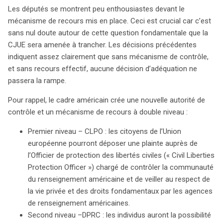
Les députés se montrent peu enthousiastes devant le
européens. Il appelle à une poursuite des efforts pour
mécanisme de recours mis en place. Ceci est crucial car c’est
répondre aux préoccupations soulevées, même si cela
sans nul doute autour de cette question fondamentale que la
implique de rouvrir les négociations avec les États-Unis.
CJUE sera amenée à trancher. Les décisions précédentes
indiquent assez clairement que sans mécanisme de contrôle,
et sans recours effectif, aucune décision d’adéquation ne
passera la rampe.
Pour rappel, le cadre américain crée une nouvelle autorité de
contrôle et un mécanisme de recours à double niveau :
Premier niveau – CLPO : les citoyens de l’Union
européenne pourront déposer une plainte auprès de
l’Officier de protection des libertés civiles (« Civil Liberties
Protection Officer ») chargé de contrôler la communauté
du renseignement américaine et de veiller au respect de
la vie privée et des droits fondamentaux par les agences
de renseignement américaines.
Second niveau –DPRC : les individus auront la possibilité