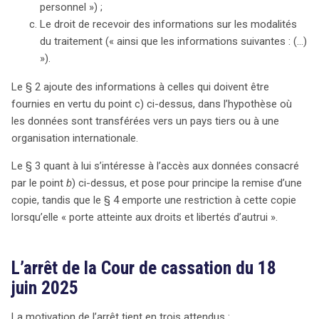
personnel ») ;
garantissant à la fois la transparence pour l’ex-employé
Le droit de recevoir des informations sur les modalités
et la protection des informations sensibles de
du traitement (« ainsi que les informations suivantes : (…)
l’entreprise. En somme, le droit d’accès est encadré, loin
»).
de constituer un laissez-passer pour le vol
d’informations.
Le § 2 ajoute des informations à celles qui doivent être
fournies en vertu du point c) ci-dessus, dans l’hypothèse où
les données sont transférées vers un pays tiers ou à une
organisation internationale.
Le § 3 quant à lui s’intéresse à l’accès aux données consacré
par le point
b
) ci-dessus, et pose pour principe la remise d’une
copie, tandis que le § 4 emporte une restriction à cette copie
lorsqu’elle « porte atteinte aux droits et libertés d’autrui ».
L’arrêt de la Cour de cassation du 18
juin 2025
La motivation de l’arrêt tient en trois attendus :