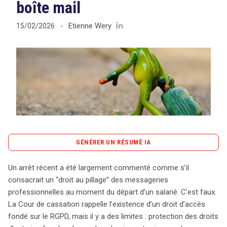
boîte mail
Etienne Wery
15/02/2026
-
Tout sur le droit de l'innovation
Rechercher
CONTACT
GÉNÉRER UN RÉSUMÉ IA
content_copy
Copier le résumé
Un arrêt récent a été largement commenté comme s’il
Un récent arrêt de la Cour de cassation a suscité des
consacrait un “droit au pillage” des messageries
débats autour du prétendu « droit au pillage » des
professionnelles au moment du départ d’un salarié. C’est faux.
messageries professionnelles par les employés lors de
La Cour de cassation rappelle l’existence d’un droit d’accès
leur départ. Cette interprétation est erronée. La Cour
fondé sur le RGPD, mais il y a des limites : protection des droits