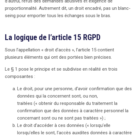
rappelle que le droit d’accès prévu par le RGPD a des
d’autrui, refus des demandes abusives et exigence de
limites strictes, visant à protéger les droits d’autrui et à
proportionnalité. Autrement dit, un droit encadré, pas un blanc-
éviter les demandes abusives. L’article 15 du RGPD
seing pour emporter tous les échanges sous le bras.
établit trois droits fondamentaux : obtenir confirmation
du traitement des données personnelles, y accéder et
La logique de l’article 15 RGPD
recevoir des informations sur les modalités de ce
traitement. Toutefois, l’accès aux courriels
Sous l’appellation « droit d’accès », l’article 15 contient
professionnels n’est pas absolu. La Cour précise que les
plusieurs éléments qui ont des portées bien précises.
employeurs peuvent refuser la communication de
certaines données si cela porte atteinte aux droits
Le § 1 pose le principe et se subdivise en réalité en trois
d’autres personnes, comme la protection des secrets
composantes :
d’affaires ou la propriété intellectuelle. De plus, le droit
Le droit, pour une personne, d’avoir confirmation que des
d’accès ne s’étend pas à la demande de copies de
données qui la concernent sont, ou non,
documents entiers, mais concerne les données
traitées (« obtenir du responsable du traitement la
pertinentes. Les entreprises peuvent également rejeter
confirmation que des données à caractère personnel la
les demandes manifestement infondées ou excessives.
concernant sont ou ne sont pas traitées ») ;
Enfin, le RGPD exige une approche équilibrée face aux
Le droit d’accéder à ces données (« lorsqu’elle
conflits de droits. Ainsi, l’exercice du droit d’accès doit
lorsqu’elles le sont, l’accès auxdites données à caractère
se faire dans le respect des droits et libertés d’autrui,