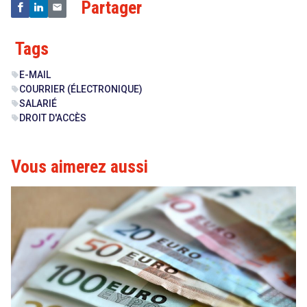
Partager
Tags
E-MAIL
sell
COURRIER (ÉLECTRONIQUE)
sell
SALARIÉ
sell
DROIT D'ACCÈS
sell
Vous aimerez aussi