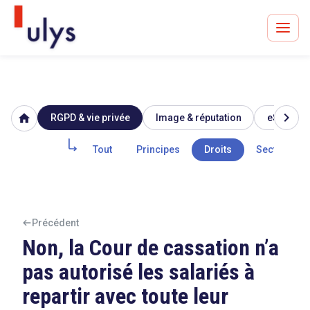
chevron_right
home
RGPD & vie privée
Image & réputation
eSanté
Avocats à Paris & Bruxelles
Leader en droit de l'innovation depuis 30 ans
Tout
Principes
Droits
Secteur pub
Un procès en vue ?
Précédent
Non, la Cour de cassation n’a
pas autorisé les salariés à
Tout sur le RGPD
repartir avec toute leur