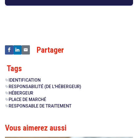
Droit
&
Technologies
Partager
Tags
IDENTIFICATION
sell
RESPONSABILITÉ (DE L'HÉBERGEUR)
sell
HÉBERGEUR
sell
PLACE DE MARCHÉ
sell
RESPONSABLE DE TRAITEMENT
sell
Vous aimerez aussi