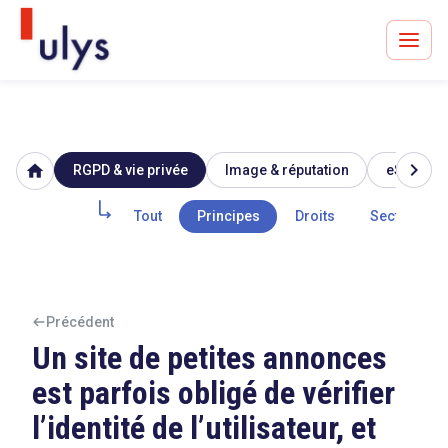
chevron_right
home
RGPD & vie privée
Image & réputation
eSanté
Avocats à Paris & Bruxelles
Leader en droit de l'innovation depuis 30 ans
Tout
Principes
Droits
Secteur pub
Un procès en vue ?
Précédent
Un site de petites annonces
est parfois obligé de vérifier
Tout sur le RGPD
l’identité de l’utilisateur, et