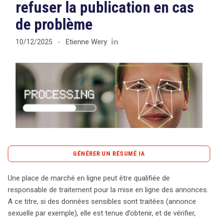
refuser la publication en cas
de problème
Tout sur le droit de l'innovation
Etienne Wery
10/12/2025
-
Rechercher
CONTACT
GÉNÉRER UN RÉSUMÉ IA
content_copy
Copier le résumé
Une place de marché en ligne peut être qualifiée de
La récente décision de la Cour de justice de l’Union
responsable de traitement pour la mise en ligne des annonces.
européenne (CJUE) élève les exigences de responsabilité
A ce titre, si des données sensibles sont traitées (annonce
des plateformes de publication d’annonces, notamment
sexuelle par exemple), elle est tenue d’obtenir, et de vérifier,