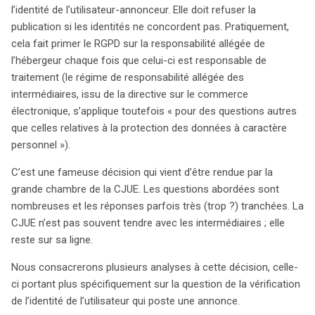
concernant le traitement des données sensibles. Dans le
l’identité de l’utilisateur-annonceur. Elle doit refuser la
cas de Russmedia Digital, une annonce mensongère
publication si les identités ne concordent pas. Pratiquement,
impliquant des données personnelles a conduit à des
cela fait primer le RGPD sur la responsabilité allégée de
poursuites judiciaires. La Cour a statué que les places de
l’hébergeur chaque fois que celui-ci est responsable de
marché en ligne, en tant que responsables de traitement,
traitement (le régime de responsabilité allégée des
doivent vérifier l’identité des utilisateurs postant des
intermédiaires, issu de la directive sur le commerce
annonces contenant des données sensibles, telles que
électronique, s’applique toutefois « pour des questions autres
celles relatives à la sexualité. Cette décision souligne
que celles relatives à la protection des données à caractère
que la simple mise en ligne d’une annonce ne constitue
personnel »).
pas un consentement explicite. Le site doit donc
C’est une fameuse décision qui vient d’être rendue par la
s’assurer que l’annonceur est bien la personne
grande chambre de la CJUE. Les questions abordées sont
concernée, afin de prévenir les abus, comme le revenge
nombreuses et les réponses parfois très (trop ?) tranchées. La
porn. De plus, l’exploitant de la plateforme doit mettre en
CJUE n’est pas souvent tendre avec les intermédiaires ; elle
œuvre des mesures techniques pour limiter la
reste sur sa ligne.
reproduction non autorisée des données sensibles. La
CJUE affirme que le RGPD exige une approche proactive,
Nous consacrerons plusieurs analyses à cette décision, celle-
contrastant avec la directive sur le commerce
ci portant plus spécifiquement sur la question de la vérification
électronique qui favorise une responsabilité allégée des
de l’identité de l’utilisateur qui poste une annonce.
intermédiaires. Ainsi, les sites doivent agir promptement