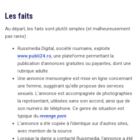
en cas de signalement de contenu problématique. Cette
Les faits
décision remet en question les pratiques actuelles des
plateformes et souligne l’importance de la protection
Au départ, les faits sont plutôt simples (et malheureusement
des données personnelles dans l’environnement
pas rares) :
numérique. Les implications de cette jurisprudence
pourraient transformer la manière dont les plateformes
Russmedia Digital, société roumaine, exploite
gèrent les annonces sensibles à l’avenir.
www.publi24.ro
, une plateforme permettant la
publication d’annonces gratuites ou payantes, dont une
rubrique adulte.
Une annonce mensongère est mise en ligne concernant
une femme, suggérant qu’elle propose des services
sexuels. L’annonce est accompagnée de photographies
la représentant, utilisées sans son accord, ainsi que de
son numéro de téléphone. Ce genre de situation est
typique du
revenge porn
.
L’annonce a été copiée à l’identique sur d’autres sites,
avec mention de la source.
Lorsque la dame a contacté Russmedia, l’annonce a été