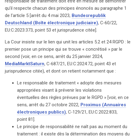
responsable de traitement doit être en mesure de démontrer
qu’il respecte chacun des principes énoncés au paragraphe 1
de l’article 5 [arrêt du 4 mai 2023,
Bundesrepublik
Deutschland (Boîte électronique judiciaire)
, C‑60/22,
EU:C:2023:373, point 53 et jurisprudence citée].
La Cour insiste sur le lien qui unit les articles 5.2 et 24 RGPD : le
premier pose un principe qui se trouve « concrétisé » par le
second (voir, en ce sens, arrêt du 25 janvier 2024,
MediaMarktSaturn
, C‑687/21, EU:C:2024:72, point 43 et
jurisprudence citée), et dont on retient notamment que :
Le responsable de traitement « adopte des mesures
appropriées visant à prévenir les violations
éventuelles des règles prévues par le RGPD » [voir, en ce
sens, arrêt du 27 octobre 2022,
Proximus (Annuaires
électroniques publics)
, C‑129/21, EU:C:2022:833,
point 81].
Le principe de responsabilité ne naît pas au moment du
traitement : il existe dès la détermination des moyens du