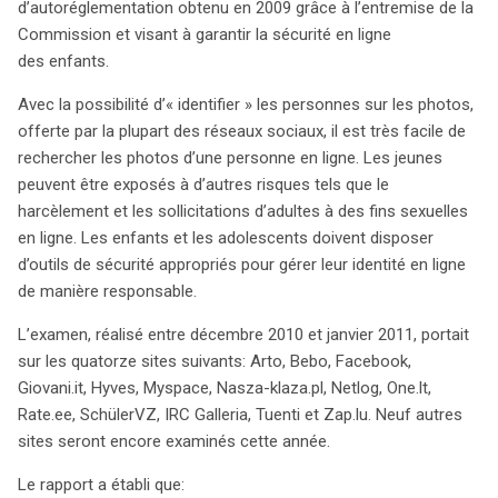
d’autoréglementation obtenu en 2009 grâce à l’entremise de la
aux enfants des outils de sécurité adaptés. L’étude,
Commission et visant à garantir la sécurité en ligne
réalisée entre fin 2010 et début 2011, a examiné
des enfants.
quatorze plateformes telles que Facebook, MySpace et
Bebo, révélant des avancées dans la sécurité en ligne.
Avec la possibilité d’« identifier » les personnes sur les photos,
Treize de ces sites offrent des informations éducatives
offerte par la plupart des réseaux sociaux, il est très facile de
sur la sécurité, mais celles-ci restent parfois difficiles à
rechercher les photos d’une personne en ligne. Les jeunes
trouver. Les mécanismes de signalement se sont
peuvent être exposés à d’autres risques tels que le
améliorés, avec dix sites répondant plus rapidement aux
harcèlement et les sollicitations d’adultes à des fins sexuelles
demandes d’aide. Cependant, peu d’entre eux
en ligne. Les enfants et les adolescents doivent disposer
garantissent que les profils des mineurs soient par
d’outils de sécurité appropriés pour gérer leur identité en ligne
défaut privés et accessibles uniquement à leurs amis.
de manière responsable.
Neelie Kroes, vice-présidente de la Commission, a
L’examen, réalisé entre décembre 2010 et janvier 2011, portait
exprimé son mécontentement face à cette situation et a
sur les quatorze sites suivants: Arto, Bebo, Facebook,
appelé à des mesures renforcées pour protéger les
Giovani.it, Hyves, Myspace, Nasza-klaza.pl, Netlog, One.lt,
jeunes utilisateurs. Elle a insisté sur la nécessité d’une
Rate.ee, SchülerVZ, IRC Galleria, Tuenti et Zap.lu. Neuf autres
éducation appropriée et d’une supervision parentale, tout
sites seront encore examinés cette année.
en soulignant l’importance d’une protection accrue
jusqu’à ce que les jeunes soient capables de
Le rapport a établi que:
comprendre pleinement les implications de leur