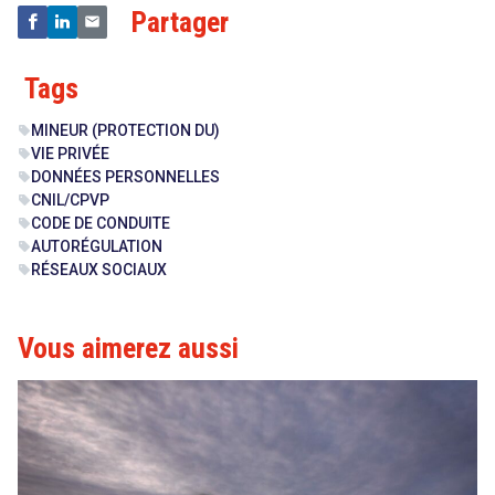
Partager
Tags
MINEUR (PROTECTION DU)
sell
VIE PRIVÉE
sell
DONNÉES PERSONNELLES
sell
CNIL/CPVP
sell
CODE DE CONDUITE
sell
AUTORÉGULATION
sell
RÉSEAUX SOCIAUX
sell
Vous aimerez aussi