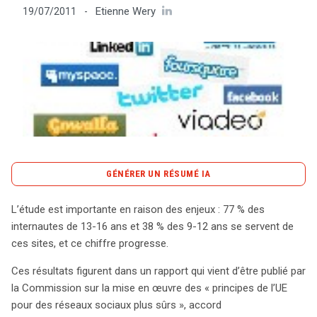
Etienne Wery
19/07/2011
-
Tout sur le droit de l'innovation
Rechercher
CONTACT
GÉNÉRER UN RÉSUMÉ IA
content_copy
Copier le résumé
L’étude est importante en raison des enjeux : 77 % des
L’utilisation des réseaux sociaux par les jeunes est en
internautes de 13-16 ans et 38 % des 9-12 ans se servent de
forte augmentation, avec 77 % des internautes âgés de
ces sites, et ce chiffre progresse.
13 à 16 ans et 38 % des 9 à 12 ans y ayant accès. Un
Ces résultats figurent dans un rapport qui vient d’être publié par
rapport de la Commission européenne met en lumière
la Commission sur la mise en œuvre des « principes de l’UE
les risques associés, notamment le harcèlement et les
pour des réseaux sociaux plus sûrs », accord
sollicitations d’adultes, soulignant l’importance de fournir