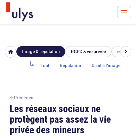
chevron_right
home
Image & réputation
RGPD & vie privée
eSanté
Avocats à Paris & Bruxelles
Leader en droit de l'innovation depuis 30 ans
Tout
Réputation
Droit à l'image
Po
Un procès en vue ?
Précédent
Les réseaux sociaux ne
protègent pas assez la vie
Tout sur le RGPD
privée des mineurs