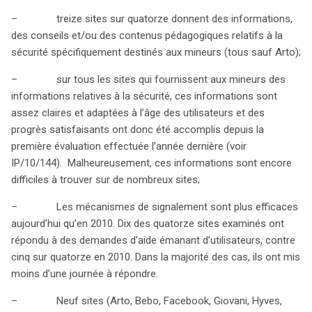
présence en ligne. Ce rapport met en exergue la
– treize sites sur quatorze donnent des informations,
responsabilité collective de garantir un environnement
des conseils et/ou des contenus pédagogiques relatifs à la
numérique sûr pour les plus jeunes.
sécurité spécifiquement destinés aux mineurs (tous sauf Arto);
– sur tous les sites qui fournissent aux mineurs des
informations relatives à la sécurité, ces informations sont
assez claires et adaptées à l’âge des utilisateurs et des
progrès satisfaisants ont donc été accomplis depuis la
première évaluation effectuée l’année dernière (voir
IP/10/144). Malheureusement, ces informations sont encore
difficiles à trouver sur de nombreux sites;
– Les mécanismes de signalement sont plus efficaces
aujourd’hui qu’en 2010. Dix des quatorze sites examinés ont
répondu à des demandes d’aide émanant d’utilisateurs, contre
cinq sur quatorze en 2010. Dans la majorité des cas, ils ont mis
moins d’une journée à répondre.
– Neuf sites (Arto, Bebo, Facebook, Giovani, Hyves,