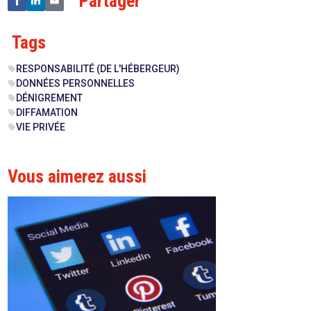
Partager
Tags
RESPONSABILITÉ (DE L'HÉBERGEUR)
sell
DONNÉES PERSONNELLES
sell
DÉNIGREMENT
sell
DIFFAMATION
sell
VIE PRIVÉE
sell
Vous aimerez aussi