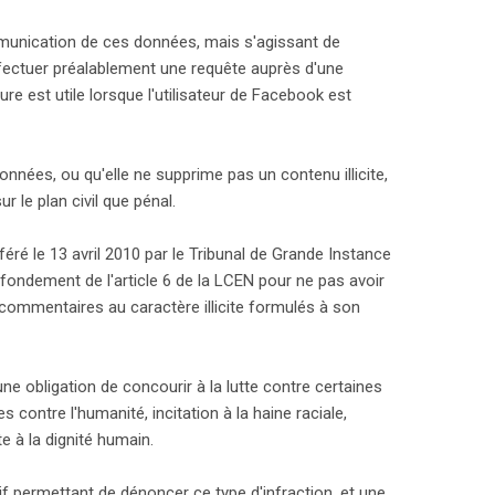
munication de ces données, mais s'agissant de
ffectuer préalablement une requête auprès d'une
dure est utile lorsque l'utilisateur de Facebook est
es, ou qu'elle ne supprime pas un contenu illicite,
r le plan civil que pénal.
féré le 13 avril 2010 par le Tribunal de Grande Instance
fondement de l'article 6 de la LCEN pour ne pas avoir
ommentaires au caractère illicite formulés à son
une obligation de concourir à la lutte contre certaines
s contre l'humanité, incitation à la haine raciale,
te à la dignité humain.
tif permettant de dénoncer ce type d'infraction, et une