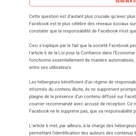
GÉNÉRER U
Cette question est d'autant plus cruciale qu'avec plu
Facebook, avec ses 450 millions de membres, re
Facebook est le plus célèbre des réseaux sociaux sur la
particulièrement en ce qui concerne sa responsabili
constater que la responsabilité de Facebook n'est qu
bénéficie d’un régime de responsabilité allégée, sti
l’Économie Numérique. Cela signifie qu’elle n’est 
Ceci s'explique par le fait que la société Facebook 
un contenu illicite, une fois informée. Pour engage
l'article 6 de la Loi pour la Confiance dans l'Econom
contenu incriminé, généralement par courrier rec
fonctionne essentiellement de manière automatisée, et
contenu manifestement illicite, elle peut être tenue
entre ses utilisateurs.
outre, Facebook a l’obligation de conserver les do
contenus litigieux, et toute demande d’accès à ces
Les hébergeurs bénéficient d'un régime de responsabili
préalable. Notamment, la plateforme a déjà été c
informés du contenu illicite, ils ne suppriment prom
Paris pour ne pas avoir supprimé des contenus illi
plaigne de la présence d'un contenu diffusé sur Faceb
contraint de lutter contre des infractions graves,
courrier recommandé avec accusé de réception. Ce n'es
et en informant les autorités compétentes. Enfin, l
Facebook ne le supprime pas, que sa responsabilité p
soulève des inquiétudes continues, poussant Face
Ainsi, bien que la société bénéficie d’une responsabi
L'article 6 met, par ailleurs, à la charge des hébergeu
obligations légales pour éviter de nouvelles cond
permettant l'identification des auteurs des contenus li