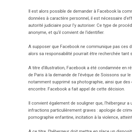
Il est alors possible de demander à Facebook la com
search
données à caractère personnel, il est nécessaire d'e
autorité judiciaire pour l'y autoriser. Ce type de procé
anonyme, et qu'il convient de l'identifier.
A supposer que Facebook ne communique pas ces donné
alors sa responsabilité pourrait être recherchée tant su
A titre d'illustration, Facebook a été condamnée en ré
de Paris à la demande de l'évêque de Soissons sur le 
notamment supprimé sa photographie, ainsi que des c
encontre. Facebook a fait appel de cette décision.
Il convient également de souligner que, l'hébergeur a 
infractions particulièrement graves : apologie de crime
pornographie enfantine, incitation à la violence, attein
A ce titre, l'hébergeur doit mettre en place un disposi