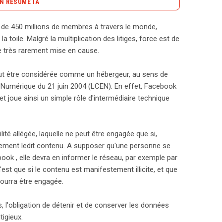
N RÉSUMÉ IA
content_copy
Copier le résumé
s de 450 millions de membres à travers le monde,
ste au cœur de nombreuses controverses,
 toile. Malgré la multiplication des litiges, force est de
té légale. En tant qu’hébergeur, la plateforme
e très rarement mise en cause.
pulé par l’article 6 de la Loi pour la Confiance dans
responsable que si elle ne supprime pas rapidement
peut être considérée comme un hébergeur, au sens de
r cette responsabilité, une personne doit signaler le
ie Numérique du 21 juin 2004 (LCEN). En effet, Facebook
ommandé. Si Facebook ne réagit pas face à un
 joue ainsi un simple rôle d'intermédiaire technique
 responsable tant sur le plan civil que pénal. En
nnées permettant d’identifier les auteurs de
 données nécessite une autorisation judiciaire
té allégée, laquelle ne peut être engagée que si,
ondamnée par le Tribunal de Grande Instance de
ptement ledit contenu. A supposer qu'une personne se
cites. Outre ces obligations, Facebook est aussi
ook , elle devra en informer le réseau, par exemple par
 en mettant en place des dispositifs de signalement
t que si le contenu est manifestement illicite, et que
a question de l’utilisation des données personnelles
ourra être engagée.
book à renforcer ses paramètres de confidentialité.
lité limitée, elle doit veiller à respecter ses
rs, l'obligation de détenir et de conserver les données
amnations. (250 mots)
tigieux.