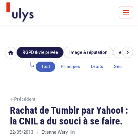
chevron_right
home
RGPD & vie privée
Image & réputation
eSanté
Avocats à Paris & Bruxelles
Leader en droit de l'innovation depuis 30 ans
Tout
Principes
Droits
Secteur pub
Un procès en vue ?
Précédent
Rachat de Tumblr par Yahoo! :
la CNIL a du souci à se faire.
Tout sur le RGPD
Etienne Wery
22/05/2013
-