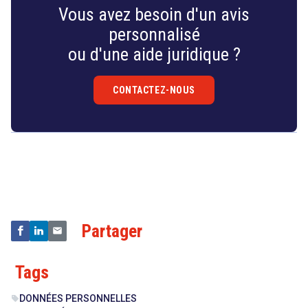
Vous avez besoin d'un avis
personnalisé
ou d'une aide juridique ?
CONTACTEZ-NOUS
Droit
&
Technologies
Partager
Tags
DONNÉES PERSONNELLES
sell