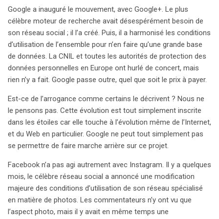
s’inscrit dans une logique de survie et d’innovation, jugée
Google a inauguré le mouvement, avec Google+. Le plus
indispensable par les acteurs du secteur. Facebook a
célèbre moteur de recherche avait désespérément besoin de
suivi avec Instagram, modifiant ses conditions pour
son réseau social ; il l’a créé. Puis, il a harmonisé les conditions
unifier ses services, tandis que Yahoo! s’est tourné vers
d’utilisation de l’ensemble pour n’en faire qu’une grande base
Tumblr, cherchant à rajeunir son image tout en
de données. La CNIL et toutes les autorités de protection des
s’intégrant à cette tendance. Ces acquisitions montrent
données personnelles en Europe ont hurlé de concert, mais
que la nécessité d’un réseau social est devenue cruciale
rien n’y a fait. Google passe outre, quel que soit le prix à payer.
pour ces entreprises, qui doivent générer des bénéfices
tout en offrant des services gratuits. Le défi consiste à
Est-ce de l’arrogance comme certains le décrivent ? Nous ne
maintenir l’attractivité de leurs offres sans surcharger
le pensons pas. Cette évolution est tout simplement inscrite
les utilisateurs de publicités intrusives. La clé réside dans
dans les étoiles car elle touche à l’évolution même de l’Internet,
le ciblage précis des publicités, rendu possible par une
et du Web en particulier. Google ne peut tout simplement pas
meilleure collecte de données. En étant connectés, les
se permettre de faire marche arrière sur ce projet.
utilisateurs permettent un profilage plus efficace,
Facebook n’a pas agi autrement avec Instagram. Il y a quelques
valorisant ainsi l’expérience publicitaire. Pour ces
mois, le célèbre réseau social a annoncé une modification
entreprises, la connectivité des internautes n’est pas
majeure des conditions d’utilisation de son réseau spécialisé
seulement un atout marketing, mais aussi une condition
en matière de photos. Les commentateurs n’y ont vu que
essentielle à leur pérennité, leur permettant de naviguer
l’aspect photo, mais il y avait en même temps une
entre la protection des données personnelles et la