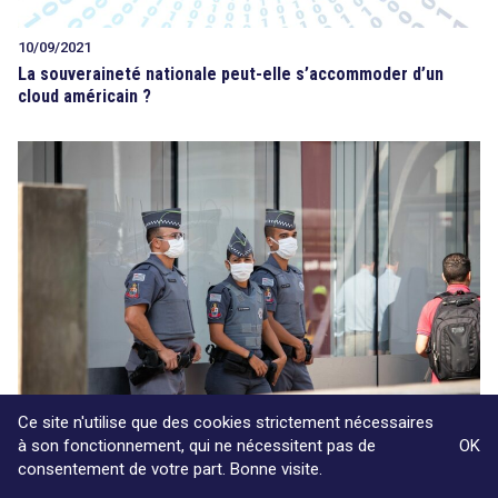
10/09/2021
La souveraineté nationale peut-elle s’accommoder d’un
cloud américain ?
Ce site n'utilise que des cookies strictement nécessaires
à son fonctionnement, qui ne nécessitent pas de
OK
consentement de votre part. Bonne visite.
19/01/2021
Covid : l’État sommé par la CNIL de renoncer aux drones