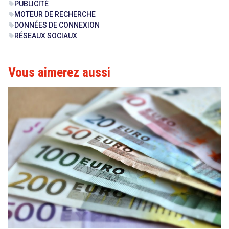
PUBLICITÉ
sell
MOTEUR DE RECHERCHE
sell
DONNÉES DE CONNEXION
sell
RÉSEAUX SOCIAUX
sell
Vous aimerez aussi