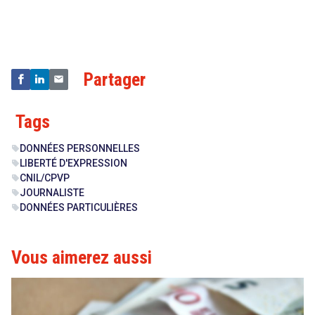
&
Technologies
Partager
Tags
DONNÉES PERSONNELLES
sell
LIBERTÉ D'EXPRESSION
sell
CNIL/CPVP
sell
JOURNALISTE
sell
DONNÉES PARTICULIÈRES
sell
Vous aimerez aussi