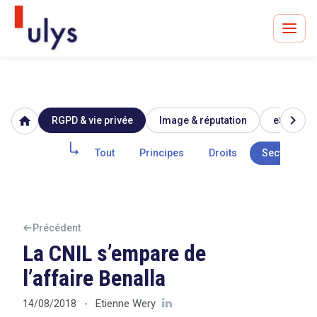
chevron_right
home
RGPD & vie privée
Image & réputation
eSanté
Avocats à Paris & Bruxelles
Leader en droit de l'innovation depuis 30 ans
Tout
Principes
Droits
Secteur pub
Un procès en vue ?
Précédent
La CNIL s’empare de
l’affaire Benalla
Tout sur le RGPD
Etienne Wery
14/08/2018
-