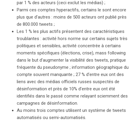
par 1 % des acteurs (ceci exclut les médias) ;
désinformation et le rôle des réseaux sociaux. En
Parmi ces comptes hyperactifs, certains le sont encore
somme, cette affaire soulève des questions cruciales
plus que d’autres : moins de 500 acteurs ont publié près
sur la vérité et la transparence dans l’information à
de 800.000 tweets ;
l’ère numérique.
Les 1 % les plus actifs présentent des caractéristiques
troublantes : activité hors norme sur certains sujets très
politiques et sensibles, activité concentrée à certains
moments spécifiques (élections, crise), mass following
dans le but d’augmenter la visibilité des tweets, pratique
fréquente du pseudonyme ; information géographique du
compte souvent manquante ; 27 % d’entre eux ont des
liens avec des médias officiels russes suspectés de
désinformation et près de 10% d’entre eux ont été
identifiés dans le passé comme relayant sciemment des
campagnes de désinformation.
Au moins trois comptes utilisent un système de tweets
automatisés ou semi-automatisés.