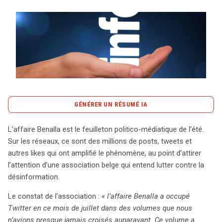
Tout sur le droit de l'innovation
Rechercher
CONTACT
GÉNÉRER UN RÉSUMÉ IA
content_copy
Copier le résumé
L’affaire Benalla est le feuilleton politico-médiatique de l’été.
L’affaire Benalla a captivé l’attention médiatique et
Sur les réseaux, ce sont des millions de posts, tweets et
politique cet été, suscitant un immense flot d’activités
autres likes qui ont amplifié le phénomène, au point d’attirer
sur Twitter. Une étude menée par une association belge
l’attention d’une association belge qui entend lutter contre la
a révélé que durant trois semaines, 4,5 millions de
désinformation.
tweets en français ont été publiés par près de 250 000
Le constat de l’association :
« l’affaire Benalla a occupé
utilisateurs. Notamment, 47 % de ces tweets proviennent
Twitter en ce mois de juillet dans des volumes que nous
d’un petit groupe de 1 % d’utilisateurs, dont certains sont
n’avions presque jamais croisés auparavant. Ce volume a