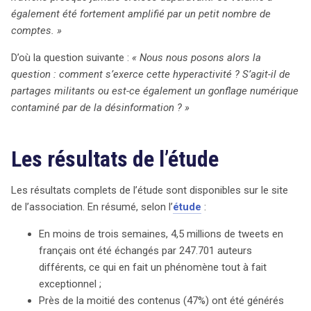
soupçonnés de désinformation, avec des liens vers des
également été fortement amplifié par un petit nombre de
médias russes. Ces résultats soulèvent des
comptes. »
interrogations sur la nature de cette hyperactivité en
ligne : s’agit-il de partages militants ou d’un phénomène
D’où la question suivante :
« Nous nous posons alors la
de gonflage numérique ? L’étude a également tenté de
question : comment s’exerce cette hyperactivité ? S’agit-il de
classer les utilisateurs en différentes catégories
partages militants ou est-ce également un gonflage numérique
politiques, révélant que certaines communautés sont
contaminé par de la désinformation ? »
plus enclines à la désinformation. Les auteurs ont
initialement mis à disposition les données brutes pour
Les résultats de l’étude
vérification, mais cette transparence a entraîné des
critiques virulentes et des accusations de fichage,
provoquant l’intervention de la CNIL. Ce débat met en
Les résultats complets de l’étude sont disponibles sur le site
lumière les tensions entre la protection des données
de l’association. En résumé, selon l’
étude
:
personnelles, le droit à la liberté d’expression, et la lutte
En moins de trois semaines, 4,5 millions de tweets en
contre la désinformation. Alors que le GDPR impose des
français ont été échangés par 247.701 auteurs
contraintes sur le traitement des données, des
différents, ce qui en fait un phénomène tout à fait
arguments existent pour justifier l’intérêt public de cette
exceptionnel ;
étude. La complexité de la situation appelle à une
Près de la moitié des contenus (47%) ont été générés
réflexion approfondie sur les enjeux démocratiques, la