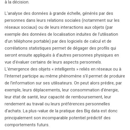
à la décision.
Cependant, cette révolution numérique soulève des
préoccupations majeures concernant les libertés
L’analyse des données à grande échelle, générés par des
individuelles. L’opacité de ces traitements, souvent
personnes dans leurs relations sociales (notamment sur les
incompréhensibles pour les utilisateurs, pose un
réseaux sociaux) ou de leurs interactions aux objets (par
problème de transparence et de consentement. Les
exemple des données de localisation induites de l’utilisation
individus peuvent se retrouver soumis à des décisions
d’un téléphone portable) par des logiciels de calcul et de
automatisées sur la base de données qu’ils ignorent
corrélations statistiques permet de dégager des profils qui
avoir fournies. De plus, le risque de discrimination et
seront ensuite appliqués à d’autres personnes physiques en
d’exclusion est accentué par la possibilité d’établir des
vue d’évaluer certains de leurs aspects personnels.
corrélations erronées. Pour contrer ces dérives, le
L’émergence des objets « intelligents » reliés en réseaux ou à
Contrôleur européen propose plusieurs mesures :
l’Internet participe au même phénomène s’il permet de produire
renforcer la transparence des traitements, donner aux
de l’information sur ses utilisateurs. On peut alors prédire, par
individus davantage de contrôle sur leurs données,
exemple, leurs déplacements, leur consommation d’énergie,
intégrer la protection de la vie privée dès la conception
leur état de santé, leur capacité de remboursement, leur
des systèmes, et responsabiliser les entreprises. Ces
rendement au travail ou leurs préférences personnelles
recommandations s’inscrivent dans le cadre du futur
d’achats. La plus-value de la pratique des Big data est donc
Règlement européen sur la protection des données, qui
principalement son incomparable potentiel prédictif des
vise à garantir un équilibre entre l’innovation et le respect
comportements futurs.
des droits individuels. En intégrant ces principes, nous