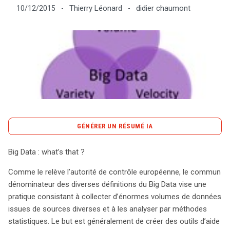
Thierry Léonard
didier chaumont
10/12/2015
-
-
Tout sur le droit de l'innovation
Rechercher
CONTACT
GÉNÉRER UN RÉSUMÉ IA
content_copy
Copier le résumé
Big Data : what’s that ?
Le Big Data, en tant que pratique de collecte et d’analyse
Comme le relève l’autorité de contrôle européenne, le commun
de vastes volumes de données, transforme notre
dénominateur des diverses définitions du Big Data vise une
manière de prendre des décisions. Grâce à des outils
pratique consistant à collecter d’énormes volumes de données
statistiques, il permet de dégager des profils et de
issues de sources diverses et à les analyser par méthodes
prévoir des comportements futurs basés sur les
statistiques. Le but est généralement de créer des outils d’aide
interactions humaines et les objets connectés.