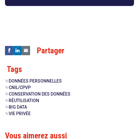
Droit
&
Technologies
Partager
Tags
DONNÉES PERSONNELLES
sell
CNIL/CPVP
sell
CONSERVATION DES DONNÉES
sell
RÉUTILISATION
sell
BIG DATA
sell
VIE PRIVÉE
sell
search
Vous aimerez aussi