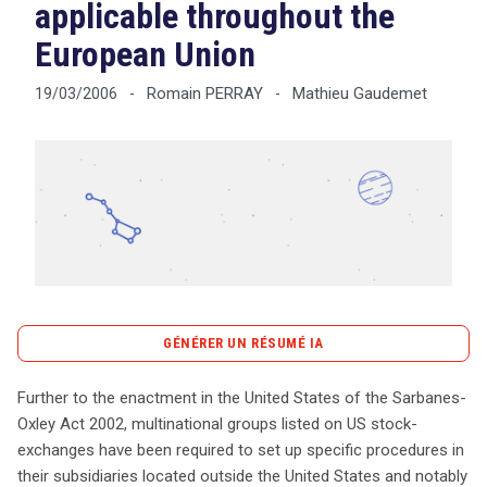
applicable throughout the
European Union
Tout sur le droit de l'innovation
Romain PERRAY
Mathieu Gaudemet
19/03/2006
-
-
Rechercher
CONTACT
GÉNÉRER UN RÉSUMÉ IA
content_copy
Copier le résumé
Further to the enactment in the United States of the Sarbanes-
L’adoption de la loi Sarbanes-Oxley en 2002 aux États-
Oxley Act 2002, multinational groups listed on US stock-
Unis a obligé les entreprises multinationales cotées en
exchanges have been required to set up specific procedures in
bourse à mettre en place des systèmes de signalement,
their subsidiaries located outside the United States and notably