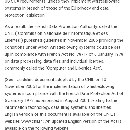
US SOX requirements, unless they implement whistleblowing
doit se faire en respectant le droit à l’information, mais
systems in breach of those of the EU privacy and data
aussi en équilibrant les droits des personnes
protection legislation.
incriminées. Les entreprises doivent ainsi informer les
As a result, the French Data Protection Authority, called the
utilisateurs des systèmes tout en protégeant l’identité
CNIL (“Commission Nationale de l’Informatique et des
des lanceurs d’alerte. En conséquence, un cadre légal
Libertés”) published guidelines in November 2005 providing the
précis est désormais en place pour aider les entreprises
conditions under which whistleblowing systems could be set
européennes à naviguer entre les exigences américaines
up in compliance with French Act No. 78-17 of 6 January 1978
et européennes.
on data processing, data files and individual liberties,
commonly called the “Computer and Liberties Act”.
(See : Guideline document adopted by the CNIL on 10
November 2005 for the implementation of whistleblowing
systems in compliance with the French Data Protection Act of
6 January 1978, as amended in August 2004, relating to the
information technology, data filing systems and liberties.
English version of this document is available on the CNIL’s
website: www.cnil.fr ; An updated English version of the Act is
available on the following website: