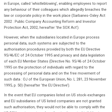
ou « whistleblowing », dans leurs filiales, y compris en
in Europe, called ‘whistleblowing’, enabling employees to report
Europe. Cependant, ces systèmes doivent respecter les
any behaviour of their colleagues which allegedly breaches the
réglementations strictes de l’UE concernant la protection
law or corporate policy in the work place (Sarbanes-Oxley Act
des données personnelles, notamment la Directive
2002 : Public Company Accounting Reform and Investor
95/46/CE. Sans l’autorisation adéquate, ces entreprises
Protection Act, 2002, hereafter ‘the SOX Act’).
risquent de ne pas satisfaire aux exigences de la loi SOX
However, when the subsidiaries located in Europe process
tout en enfreignant les lois européennes sur la vie privée.
personal data, such systems are subjected to the
Pour aider à la conformité, la CNIL a publié des lignes
authorisation procedures provided by both the EU Directive
directrices en 2005, permettant aux entreprises
95/46/EC of 24 October 1995 and privacy and data legislation
françaises de simplifier les procédures d’autorisation
of each EU Member States (Directive No. 95/46 of 24 October
pour ces systèmes de signalement. La CNIL et le Groupe
1995 on the protection of individuals with regard to the
de travail sur l’article 29 de l’UE ont limité la portée des
processing of personal data and on the free movement of
recommandations aux domaines de la comptabilité, de
such data : OJ of the European Union, No. L 281, 23 November
la lutte contre la corruption et des crimes financiers,
1995, p. 50) (hereafter ‘the EU Directive’).
considérant que ces secteurs présentent des risques
élevés de sanctions. Les systèmes doivent garantir la
In the event that EU companies listed on US stock-exchanges
confidentialité et la sécurité des signalements, avec la
and EU subsidiaries of US listed companies are not granted
possibilité d’établir des organisations spécifiques au sein
such authorisation, they would not be able to comply with the
ou en dehors des entreprises. La gestion des données