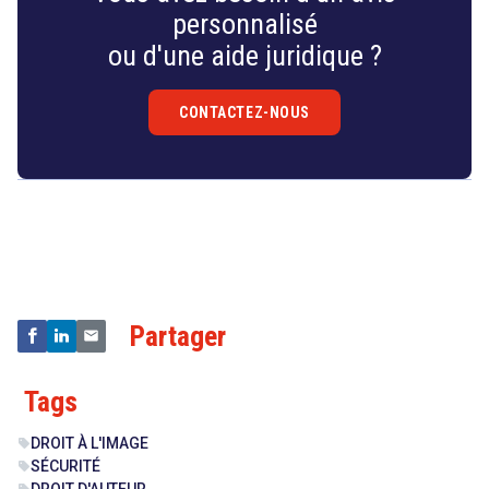
personnalisé
ou d'une aide juridique ?
CONTACTEZ-NOUS
Droit
&
Technologies
Partager
Tags
DROIT À L'IMAGE
sell
SÉCURITÉ
sell
DROIT D'AUTEUR
sell