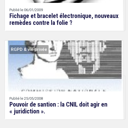
Wery
Publié le 06/01/2009
Fichage et bracelet électronique, nouveaux
remèdes contre la folie ?
search
RGPD & vie privée
Droit
&
Technologies
Publié le 25/05/2008
Pouvoir de santion : la CNIL doit agir en
« juridiction ».