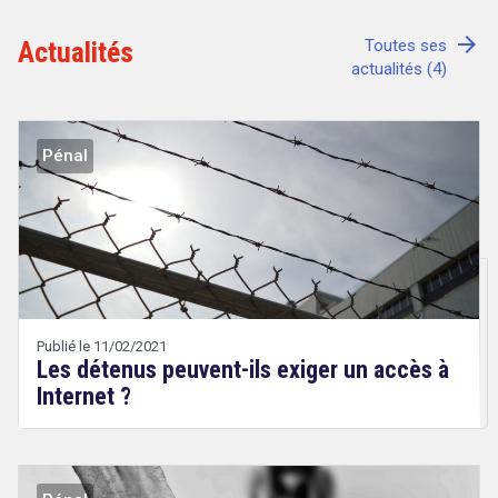
arrow_forward
Actualités
Toutes ses
actualités (4)
Tout sur le droit de l'innovation
Pénal
Rechercher
CONTACT
Publié le 11/02/2021
Les détenus peuvent-ils exiger un accès à
Internet ?