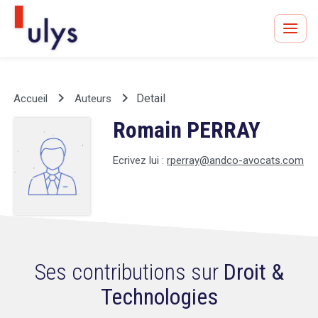
keyboard_arrow_right
keyboard_arrow_right
Detail
Accueil
Auteurs
Romain PERRAY
Avocats à Paris & Bruxelles
Leader en droit de l'innovation depuis 30 ans
Ecrivez lui :
rperray@andco-avocats.com
Un procès en vue ?
Ses contributions sur
Droit &
Technologies
Tout sur le RGPD