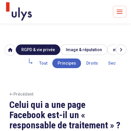
chevron_right
home
RGPD & vie privée
Image & réputation
eSanté
Avocats à Paris & Bruxelles
Leader en droit de l'innovation depuis 30 ans
Tout
Principes
Droits
Secteur pub
Un procès en vue ?
Précédent
Celui qui a une page
Facebook est-il un «
Tout sur le RGPD
responsable de traitement » ?