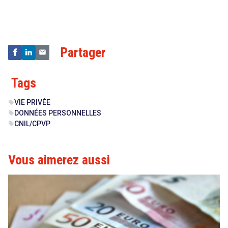
&
Technologies
Partager
Tags
VIE PRIVÉE
sell
DONNÉES PERSONNELLES
sell
CNIL/CPVP
sell
Vous aimerez aussi
search