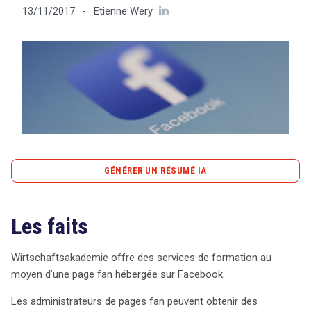
Etienne Wery
13/11/2017
-
Tout sur le droit de l'innovation
Rechercher
CONTACT
GÉNÉRER UN RÉSUMÉ IA
content_copy
Copier le résumé
Les faits
Wirtschaftsakademie, une entreprise de formation,
utilise une page fan sur Facebook pour promouvoir ses
services. Cependant, la collecte de données des
Wirtschaftsakademie offre des services de formation au
visiteurs via des cookies a suscité des préoccupations
moyen d’une page fan hébergée sur Facebook.
légales. Les autorités allemandes ont ordonné à
Les administrateurs de pages fan peuvent obtenir des
Wirtschaftsakademie de désactiver sa page, arguant