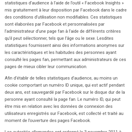
statistiques d’audience à l’aide de l’outil « Facebook Insights »
qu’elle ne fournissait pas d’informations claires sur la
mis gratuitement à leur disposition par Facebook dans le cadre
collecte des données personnelles. L’entreprise a
des conditions d’utilisation non modifiables. Ces statistiques
contesté cette décision, affirmant qu’elle n’était pas
sont élaborées par Facebook et personnalisées par
responsable des actions de Facebook. Un tribunal
l’administrateur d’une page fan à l’aide de différents critères
administratif a donné raison à Wirtschaftsakademie,
qu’il peut sélectionner, tels que l’âge ou le sexe. Lesdites
mais la question de savoir si l’administrateur d’une page
statistiques fournissent ainsi des informations anonymes sur
fan est un « responsable de traitement » reste débattue.
les caractéristiques et les habitudes des personnes ayant
La Cour administrative fédérale a saisi la Cour de justice
consulté les pages fan, permettant aux administrateurs de ces
de l’UE pour clarifier ce point, posant plusieurs questions
pages de mieux cibler leur communication.
préjudicielles. L’avocat général a proposé une
interprétation élargie de la responsabilité, suggérant que
Afin d’établir de telles statistiques d’audience, au moins un
Wirtschaftsakademie pourrait être considérée comme
cookie comportant un numéro ID unique, qui est actif pendant
co-responsable de la collecte des données, car son
deux ans, est sauvegardé par Facebook sur le disque dur de la
activité sur la plateforme influence directement le
personne ayant consulté la page fan. Le numéro ID, qui peut
traitement des données des utilisateurs. Ce cas soulève
être mis en relation avec les données de connexion des
d’importantes questions sur la responsabilité des
utilisateurs enregistrés sur Facebook, est collecté et traité au
administrateurs de pages fan et des entreprises utilisant
moment de l’ouverture des pages Facebook.
des modules externes, comme le bouton « J’aime » de
Facebook, pour collecter des données. L’issue de cette
Les autorités allemandes ont ordonné le 3 novembre 2011 à