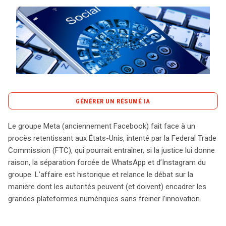
Tout sur le droit de l'innovation
Rechercher
CONTACT
GÉNÉRER UN RÉSUMÉ IA
content_copy
Copier le résumé
Le groupe Meta (anciennement Facebook) fait face à un
Le procès engagé par la Federal Trade Commission
procès retentissant aux États-Unis, intenté par la Federal Trade
(FTC) contre Meta, anciennement Facebook, pourrait
Commission (FTC), qui pourrait entraîner, si la justice lui donne
marquer un tournant historique dans la régulation des
raison, la séparation forcée de WhatsApp et d’Instagram du
géants du numérique. La FTC accuse l’entreprise d’abus
groupe. L’affaire est historique et relance le débat sur la
de position dominante sur le marché des réseaux
manière dont les autorités peuvent (et doivent) encadrer les
sociaux personnels, en soutenant que Meta a acquis ses
grandes plateformes numériques sans freiner l’innovation.
concurrents, comme Instagram et WhatsApp, non pas
pour les développer, mais pour éliminer toute