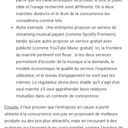
parce que les caractéristiques du produit, le prix, le public
influencer l’avenir des écosystèmes numériques,
cible et l’usage recherché sont différents. On a deux
déterminant si nous évoluerons vers des plateformes
marchés distincts et le droit de la concurrence les
intégrées ou si nous préserverons un environnement
considèrera comme tels.
diversifié et interopérable.
Autre exemple : Une entreprise propose un service de
streaming musical payant (comme Spotify Premium),
tandis qu’une autre propose un service gratuit avec
publicité (comme YouTube Music gratuit). Ici, la frontière
du marché pertinent est floue : si les deux services
permettent d’écouter de la musique à la demande, le
modèle économique, la qualité du service, l’expérience
utilisateur, et le niveau d’engagement ne sont pas les
mêmes. Le régulateur devra donc établir qu’il s’agit d’un
seul marché s’il veut appréhender leurs relations
mutuelles dans un contexte de concurrence.
Ensuite
, il faut prouver que l’entreprise en cause a porté
atteinte à la concurrence non pas en proposant de meilleurs
produits ou des prix plus attractifs, mais en recourant à des
pratiques qui faussent le jeu concurrentiel, comme l’éviction de