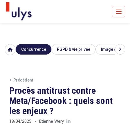
chevron_right
home
Concurrence
RGPD & vie privée
Image & réputa
Avocats à Paris & Bruxelles
Leader en droit de l'innovation depuis 30 ans
Précédent
Procès antitrust contre
Un procès en vue ?
Meta/Facebook : quels sont
les enjeux ?
Tout sur le RGPD
Etienne Wery
18/04/2025
-