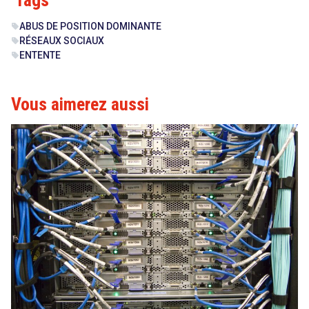
Tags
ABUS DE POSITION DOMINANTE
sell
RÉSEAUX SOCIAUX
sell
ENTENTE
sell
Vous aimerez aussi