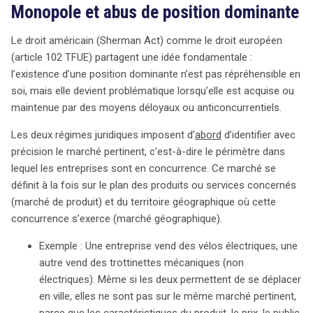
Monopole et abus de position dominante
concurrence potentielle. Cette stratégie, décrite par Mark
Zuckerberg comme une approche où « racheter est
Le droit américain (Sherman Act) comme le droit européen
parfois plus efficace que concurrencer », pourrait
(article 102 TFUE) partagent une idée fondamentale :
entraîner la séparation forcée de ces plateformes si la
l’existence d’une position dominante n’est pas répréhensible en
FTC obtient gain de cause. Ce litige soulève des
soi, mais elle devient problématique lorsqu’elle est acquise ou
questions cruciales sur la façon dont les autorités
maintenue par des moyens déloyaux ou anticoncurrentiels.
doivent encadrer les grandes entreprises sans freiner
l’innovation. La définition des marchés pertinents et
Les deux régimes juridiques imposent d’
abord
d’identifier avec
l’identification des pratiques anticoncurrentielles sont au
précision le marché pertinent, c’est-à-dire le périmètre dans
cœur du débat. À l’échelle mondiale, ce procès s’inscrit
lequel les entreprises sont en concurrence. Ce marché se
dans une dynamique plus large visant à réévaluer le
définit à la fois sur le plan des produits ou services concernés
pouvoir des plateformes, en particulier face à des
(marché de produit) et du territoire géographique où cette
modèles intégrés comme celui de WeChat en Chine. La
concurrence s’exerce (marché géographique).
décision de la justice américaine pourrait non seulement
Exemple : Une entreprise vend des vélos électriques, une
affecter Meta, mais aussi redéfinir le paysage
autre vend des trottinettes mécaniques (non
numérique, en posant la question de l’équilibre entre
électriques). Même si les deux permettent de se déplacer
l’innovation, la concurrence et la souveraineté
en ville, elles ne sont pas sur le même marché pertinent,
numérique. Les résultats de cette affaire pourraient