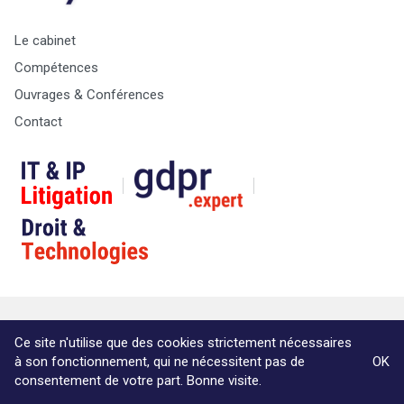
Le cabinet
Compétences
Tout sur le droit de l'innovation
Ouvrages & Conférences
Contact
Rechercher
CONTACT
© Copyright Max & Zoé SPRL -
Vie Privée
-
A propos &
Ce site n'utilise que des cookies strictement nécessaires
informations légales
à son fonctionnement, qui ne nécessitent pas de
OK
Website by Akimedia
consentement de votre part. Bonne visite.