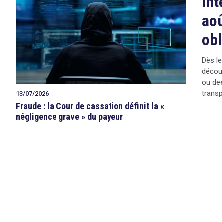
Int
aoû
obl
Dès le
décou
ou dee
transp
13/07/2026
Fraude : la Cour de cassation définit la «
négligence grave » du payeur