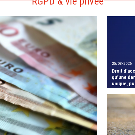
RGPD & vie privée
25/03/2026
Droit d’ac
qu’une de
unique, pu
abus de dr