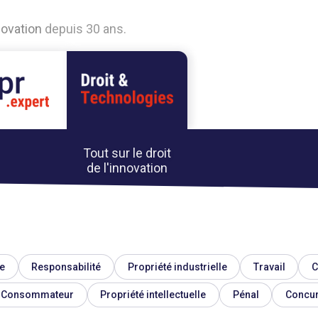
n
o
v
a
t
i
o
n
d
e
p
u
i
s
3
0
a
n
s
.
Tout sur le droit
de l'innovation
e
Responsabilité
Propriété industrielle
Travail
C
Consommateur
Propriété intellectuelle
Pénal
Concu