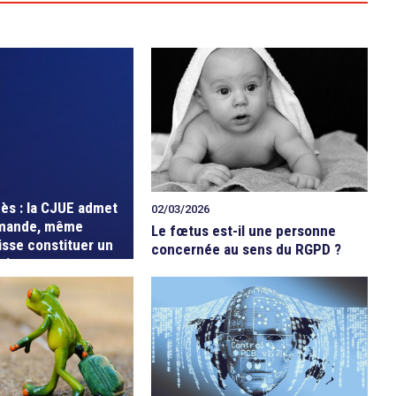
cès : la CJUE admet
02/03/2026
mande, même
Le fœtus est-il une personne
isse constituer un
concernée au sens du RGPD ?
oit