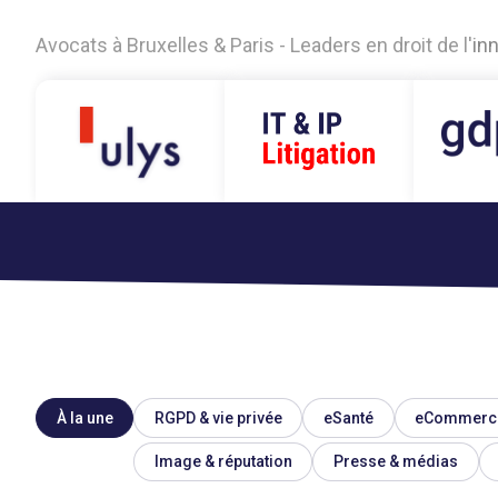
A
v
o
c
a
t
s
à
B
r
u
x
e
l
l
e
s
&
P
a
r
i
s
-
L
e
a
d
e
r
s
e
n
d
r
o
i
t
d
e
l
'
i
n
À la une
RGPD & vie privée
eSanté
eCommerc
Image & réputation
Presse & médias