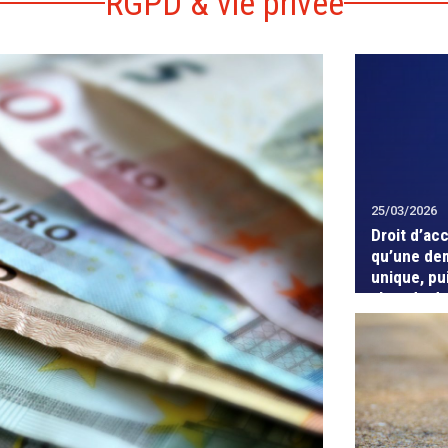
RGPD & vie privée
25/03/2026
Droit d’ac
qu’une de
unique, pu
abus de dr