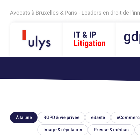
A
v
o
c
a
t
s
à
B
r
u
x
e
l
l
e
s
&
P
a
r
i
s
-
L
e
a
d
e
r
s
e
n
d
r
o
i
t
d
e
l
'
i
n
À la une
RGPD & vie privée
eSanté
eCommerc
Image & réputation
Presse & médias