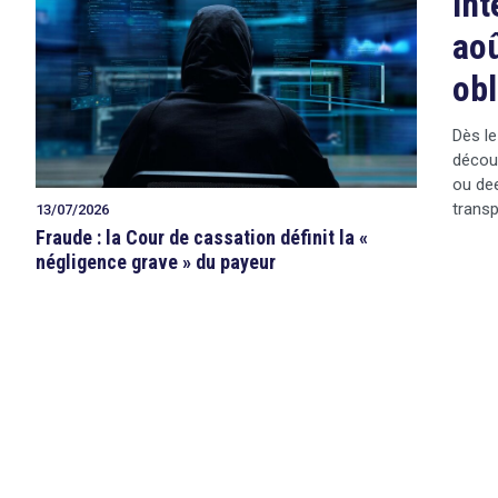
Int
aoû
obl
Dès le
décou
ou dee
transp
13/07/2026
Fraude : la Cour de cassation définit la «
négligence grave » du payeur