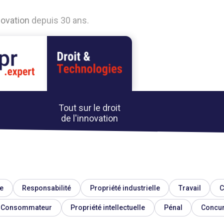
n
o
v
a
t
i
o
n
d
e
p
u
i
s
3
0
a
n
s
.
Tout sur le droit
de l'innovation
e
Responsabilité
Propriété industrielle
Travail
C
Consommateur
Propriété intellectuelle
Pénal
Concu