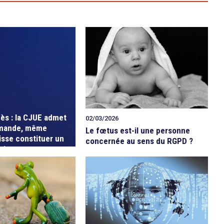
cès : la CJUE admet
02/03/2026
mande, même
Le fœtus est-il une personne
isse constituer un
concernée au sens du RGPD ?
oit