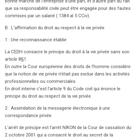
bonne marche de l’entreprise d’une part, et d’autre part du fait
sécurisé, tout en préservant la productivité des
que sa responsabilité civile peut être engagée pour des fautes
entreprises. L’importance d’une communication
commises par un salarié ( 1384 al 5 CCiv).
transparente et d’une sensibilisation auprès des
B : L’affirmation du droit au respect à la vie privée
employés ne saurait être sous-estimée.
1 : Une reconnaissance établie
La CEDH consacre le principe du droit à la vie privée sans son
article 8§1.
En outre la Cour européenne des droits de l’homme considère
que la notion de vie privée n’était pas exclue dans les activités
professionnelles ou commerciales.
En droit interne c’est l’article 9 du Code civil qui énonce le
principe du droit au respect de la vie privée.
2 : Assimilation de la messagerie électronique à une
correspondance privée
L’arrêt de principe est l’arrêt NIKON de la Cour de cassation du
2 octobre 2001 qui a consacré le droit au secret de la