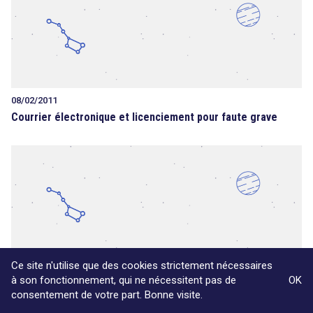
08/02/2011
Courrier électronique et licenciement pour faute grave
Ce site n'utilise que des cookies strictement nécessaires
03/02/2011
à son fonctionnement, qui ne nécessitent pas de
OK
Le non respect de la clause de confidentialité, quelles
consentement de votre part. Bonne visite.
sanctions ?