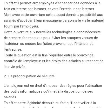
En effet il permet aux employés d’échanger des données à la
potentielles de leur vie privée. Les employeurs doivent
fois en interne par Intranet, et vers l’extérieur par Internet.
donc naviguer avec prudence entre leur droit de
Mais avec cette ouverture cela a aussi donné la possibilité aux
contrôler l’utilisation des outils informatiques et les
salariés d’accéder à leur messagerie personnelle via le matériel
droits de leurs employés. La jurisprudence, notamment à
fourni par l’employeur.
travers l’arrêt NIKON, a affirmé que la messagerie
Cette ouverture aux nouvelles technologies a donc nécessité
électronique d’un salarié est protégée par le droit au
de prendre des mesures pour éviter les attaques venues de
respect de la vie privée, interdisant à l’employeur de se
l’extérieur ou encore les fuites provenant de l’intérieur de
servir de messages personnels pour justifier un
l’entreprise.
licenciement. Cependant, des exceptions existent,
Toute la question est in fine l’équilibre entre le pouvoir de
notamment en cas de contenus inappropriés ou de
contrôle de l’employeur et les droits des salariés au respect de
violations des règles internes. Les employeurs ont le
leur vie privée.
droit de contrôler l’utilisation des ressources
informatiques, mais ce contrôle doit être proportionnel
2 : La préoccupation de sécurité
et justifié par des raisons de sécurité. La CNIL
recommande des mesures claires pour encadrer ce
L’employeur est en droit d’imposer des règles pour l’utilisation
contrôle, notamment à travers des chartes d’utilisation.
des outils informatiques qu’il met à la disposition de ses
En somme, la mise en place de règles claires et
salariés.
respectueuses des droits des salariés est essentielle
En effet cette légitimité découle du fait qu’il doit veiller à la
pour garantir un environnement de travail sain et