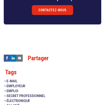
CONTACTEZ-NOUS
Droit
&
Technologies
Partager
Tags
E-MAIL
sell
EMPLOYEUR
sell
EMPLOI
sell
SECRET PROFESSIONNEL
sell
ÉLECTRONIQUE
sell