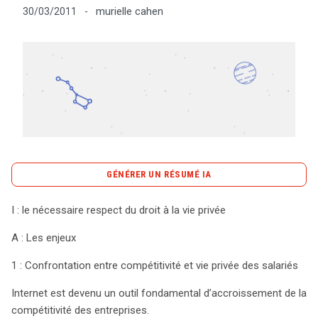
murielle cahen
30/03/2011
-
Tout sur le droit de l'innovation
Rechercher
CONTACT
GÉNÉRER UN RÉSUMÉ IA
content_copy
Copier le résumé
I : le nécessaire respect du droit à la vie privée
L’équilibre entre la compétitivité des entreprises et le
A : Les enjeux
respect de la vie privée des salariés est un enjeu crucial
dans le monde numérique d’aujourd’hui. L’essor
1 : Confrontation entre compétitivité et vie privée des salariés
d’Internet a permis aux employés d’échanger des
Internet est devenu un outil fondamental d’accroissement de la
informations facilement, mais cela a également ouvert
compétitivité des entreprises.
la porte à des risques de sécurité et à des violations