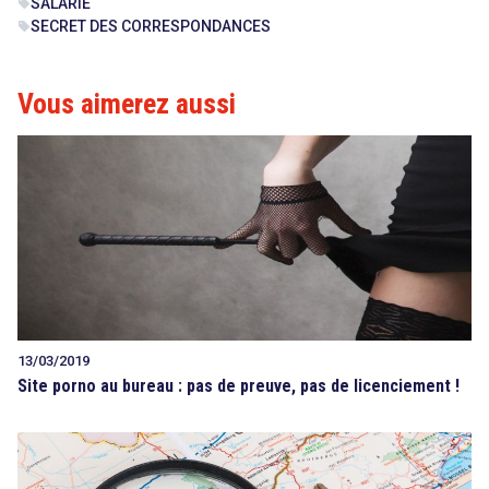
SALARIÉ
sell
SECRET DES CORRESPONDANCES
sell
Vous aimerez aussi
13/03/2019
Site porno au bureau : pas de preuve, pas de licenciement !