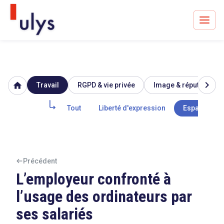
chevron_right
home
Travail
RGPD & vie privée
Image & réputation
Avocats à Paris & Bruxelles
Leader en droit de l'innovation depuis 30 ans
Tout
Liberté d'expression
Espace priv
Un procès en vue ?
Précédent
L’employeur confronté à
l’usage des ordinateurs par
Tout sur le RGPD
ses salariés