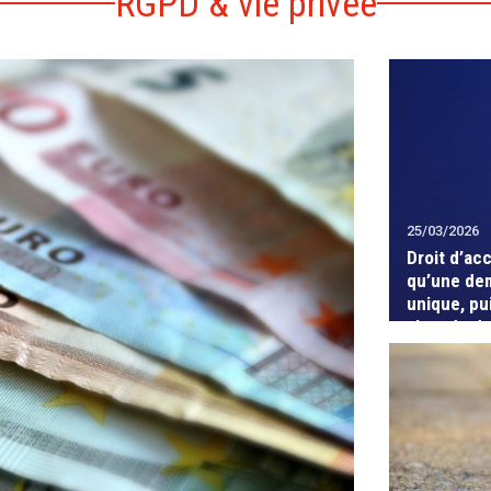
RGPD & vie privée
25/03/2026
Droit d’ac
qu’une de
unique, pu
abus de dr