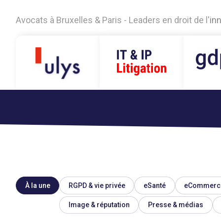
A
v
o
c
a
t
s
à
B
r
u
x
e
l
l
e
s
&
P
a
r
i
s
-
L
e
a
d
e
r
s
e
n
d
r
o
i
t
d
e
l
'
i
n
À la une
RGPD & vie privée
eSanté
eCommerc
Image & réputation
Presse & médias