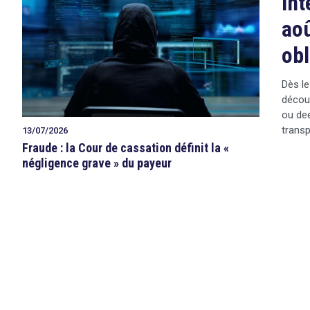
Int
aoû
obl
Dès le
décou
ou dee
transp
13/07/2026
Fraude : la Cour de cassation définit la «
négligence grave » du payeur