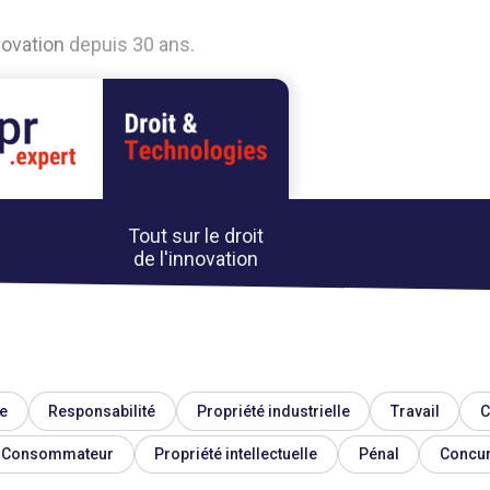
n
o
v
a
t
i
o
n
d
e
p
u
i
s
3
0
a
n
s
.
Tout sur le droit
de l'innovation
e
Responsabilité
Propriété industrielle
Travail
C
Consommateur
Propriété intellectuelle
Pénal
Concu