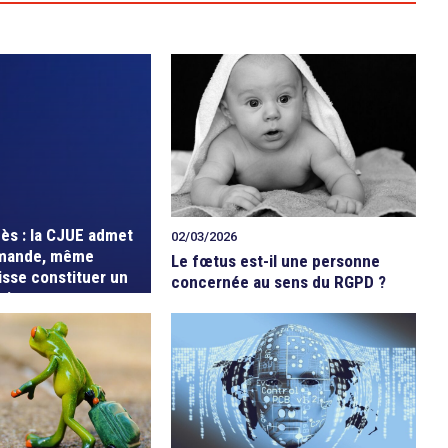
cès : la CJUE admet
02/03/2026
mande, même
Le fœtus est-il une personne
isse constituer un
concernée au sens du RGPD ?
oit