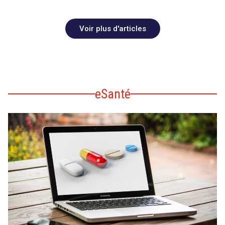
Voir plus d'articles
eSanté
search