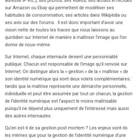
adresse IP etc.), ses photos, ses vidéos, ses achats effectués
car l’identité numérique, reflet de l’individu, soulève des
sur Amazon ou Ebay qui permettent de modéliser ses
enjeux éthiques et juridiques majeurs qui demeurent
habitudes de consommation, ses articles dans Wikipédia ou
largement inexplorés.
ses avis sur des forums . Il est donc important d’avoir une
vision nette de toutes les traces que nous laissons au
quotidien sur Internet de manière à maîtriser l’image que l’on
donne de nous-même.
Sur Internet, chaque internaute devient une personnalité
publique. Chacun est responsable de l’image qu’il renvoie sur
Internet. On distingue alors la « gestion » de la « maîtrise » de
son identité numérique qui sont deux volets complémentaires :
tandis que la maîtrise représente une démarche personnelle,
individuelle et peut être assumée par tout un chacun, la gestion
de l’identité numérique est l’aspect le moins maîtrisable
puisqu’il ne dépend plus uniquement de l’intéressé mais aussi
des autres internautes.
Qu’en est-il de sa gestion post mortem ? Les enjeux sont-ils
les mêmes que pour la gestion de l’identité numérique d’une