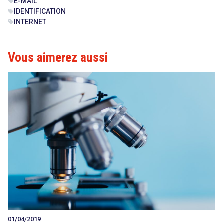
E-MAIL
sell
IDENTIFICATION
sell
INTERNET
sell
Vous aimerez aussi
01/04/2019