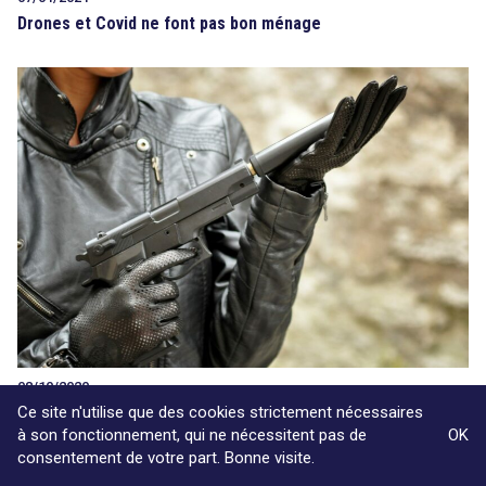
Drones et Covid ne font pas bon ménage
08/10/2020
Terrorisme et vie privée sont-ils inconciliables ?
Ce site n'utilise que des cookies strictement nécessaires
à son fonctionnement, qui ne nécessitent pas de
OK
consentement de votre part. Bonne visite.