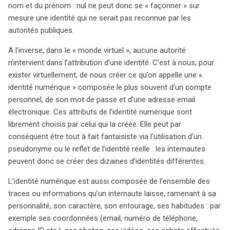
parfois fictives. Les traces laissées sur Internet, qu’il
nom et du prénom : nul ne peut donc se « façonner » sur
s’agisse de photos, d’achats en ligne ou d’interactions
mesure une identité qui ne serait pas reconnue par les
sur des forums, forment un portrait numérique qui peut
autorités publiques.
influencer la perception d’autrui. Chaque individu devient
A l’inverse, dans le « monde virtuel », aucune autorité
une personnalité publique, responsable de son image en
n’intervient dans l’attribution d’une identité. C’est à nous, pour
ligne. La distinction entre la maîtrise personnelle et la
exister virtuellement, de nous créer ce qu’on appelle une «
gestion collective de cette identité est essentielle, car la
identité numérique » composée le plus souvent d’un compte
seconde échappe souvent au contrôle individuel. Les
personnel, de son mot de passe et d’une adresse email
questions se posent également quant à la gestion de
électronique. Ces attributs de l’identité numérique sont
cette identité après la mort. Les défunts ne peuvent plus
librement choisis par celui qui la créée. Elle peut par
gérer leurs données, qui continuent d’exister sur la Toile,
conséquent être tout à fait fantaisiste via l’utilisation d’un
soulevant des préoccupations relatives à la vie privée et
pseudonyme ou le reflet de l’identité réelle : les internautes
au droit à l’oubli. Actuellement, les droits des héritiers
peuvent donc se créer des dizaines d’identités différentes.
concernant la suppression des données personnelles
des défunts restent flous, notamment sur des
L’identité numérique est aussi composée de l’ensemble des
plateformes comme Facebook, qui conserve les
traces ou informations qu’un internaute laisse, ramenant à sa
informations même après la suppression des comptes.
personnalité, son caractère, son entourage, ses habitudes : par
La nécessité d’une législation claire et d’une
exemple ses coordonnées (email, numéro de téléphone,
jurisprudence sur ces questions se fait donc ressentir,