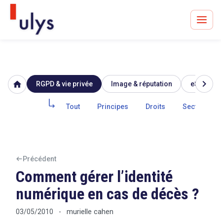
chevron_right
home
RGPD & vie privée
Image & réputation
eSanté
Avocats à Paris & Bruxelles
Leader en droit de l'innovation depuis 30 ans
Tout
Principes
Droits
Secteur pub
Un procès en vue ?
Précédent
Comment gérer l’identité
numérique en cas de décès ?
Tout sur le RGPD
murielle cahen
03/05/2010
-