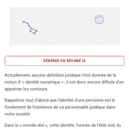
Tout sur le droit de l'innovation
Rechercher
CONTACT
GÉNÉRER UN RÉSUMÉ IA
content_copy
Copier le résumé
Actuellement, aucune définition juridique n’est donnée de la
L’identité numérique, bien qu’encore floue juridiquement,
notion d’ « identité numérique » ; il est donc encore difficile d’en
représente un enjeu crucial dans notre société moderne.
apprécier les contours.
Contrairement à l’identité réelle, régie par des lois et des
Rappelons tout d’abord que l’identité d’une personne est le
autorités, l’identité numérique est façonnée par les
fondement de l’existence de sa personnalité juridique dans
internautes eux-mêmes. Elle se compose de comptes
notre société.
en ligne, de mots de passe et d’adresses e-mail,
permettant à chacun de créer des identités variées,
Dans le « monde réel », cette identité, formée de l’état civil, du