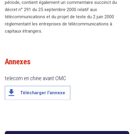
période, contient également un commentaire succinct du
télécommunications à capitaux étrangers, soulignant
décret n° 291 du 25 septembre 2000 relatif aux
l’importance de ces mesures pour la libéralisation du
télécommunications et du projet de texte du 2 juin 2000
secteur. L’ensemble de ces éléments révèle comment la
réglementant les entreprises de télécommunications à
Chine a su transformer ses télécommunications en un
capitaux étrangers.
acteur mondial incontournable.
Annexes
telecom en chine avant OMC
file_download
Télécharger l'annexe