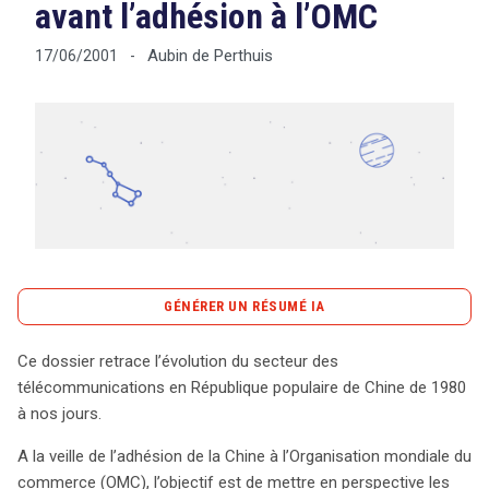
avant l’adhésion à l’OMC
Aubin de Perthuis
17/06/2001
-
Tout sur le droit de l'innovation
Rechercher
CONTACT
GÉNÉRER UN RÉSUMÉ IA
content_copy
Copier le résumé
Ce dossier retrace l’évolution du secteur des
L’évolution du secteur des télécommunications en
télécommunications en République populaire de Chine de 1980
République populaire de Chine, de 1980 à nos jours,
à nos jours.
illustre une transformation impressionnante liée à
A la veille de l’adhésion de la Chine à l’Organisation mondiale du
l’ouverture économique et à la modernisation du pays. À
commerce (OMC), l’objectif est de mettre en perspective les