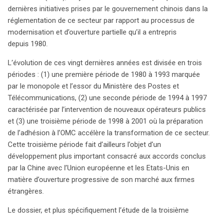
l’aube de l’adhésion de la Chine à l’Organisation mondiale
dernières initiatives prises par le gouvernement chinois dans la
du commerce (OMC), cet article explore les initiatives
réglementation de ce secteur par rapport au processus de
gouvernementales cruciales qui ont façonné la
modernisation et d’ouverture partielle qu’il a entrepris
réglementation de ce secteur. L’histoire se divise en trois
depuis 1980.
périodes distinctes : la première, de 1980 à 1993, est
marquée par le monopole exercé par le Ministère des
L’évolution de ces vingt dernières années est divisée en trois
Postes et Télécommunications, qui a dominé le paysage
périodes : (1) une première période de 1980 à 1993 marquée
télécom. La seconde période, de 1994 à 1997, voit
par le monopole et l’essor du Ministère des Postes et
l’émergence de nouveaux opérateurs publics, amorçant
Télécommunications, (2) une seconde période de 1994 à 1997
une diversification du marché. Enfin, la troisième période,
caractérisée par l’intervention de nouveaux opérateurs publics
de 1998 à 2001, est déterminante : la Chine se prépare à
et (3) une troisième période de 1998 à 2001 où la préparation
son intégration dans l’OMC, un tournant qui accélère
de l’adhésion à l’OMC accélère la transformation de ce secteur.
l’ouverture de son marché aux entreprises étrangères.
Cette troisième période fait d’ailleurs l’objet d’un
Cette phase cruciale est également analysée à travers
développement plus important consacré aux accords conclus
les accords conclus avec l’Union européenne et les
par la Chine avec l’Union européenne et les Etats-Unis en
États-Unis, qui ont favorisé un environnement plus
matière d’ouverture progressive de son marché aux firmes
concurrentiel. En outre, l’article aborde des textes
étrangères.
réglementaires significatifs comme le décret n° 291 de
Le dossier, et plus spécifiquement l’étude de la troisième
2000 et les projets de loi concernant les entreprises de