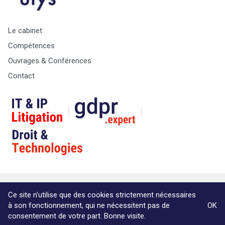
Le cabinet
Compétences
Ouvrages & Conférences
Contact
© Copyright Max & Zoé SPRL -
Vie Privée
-
A propos &
Ce site n'utilise que des cookies strictement nécessaires
informations légales
à son fonctionnement, qui ne nécessitent pas de
OK
Website by Akimedia
consentement de votre part. Bonne visite.