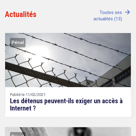
arrow_forward
Actualités
Toutes ses
actualités (13)
Tout sur le droit de l'innovation
Pénal
Rechercher
CONTACT
Publié le 11/02/2021
Les détenus peuvent-ils exiger un accès à
Internet ?