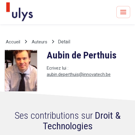
keyboard_arrow_right
keyboard_arrow_right
Detail
Accueil
Auteurs
Aubin de Perthuis
Avocats à Paris & Bruxelles
Leader en droit de l'innovation depuis 30 ans
Ecrivez lui :
aubin.deperthuis@innovatech.be
Un procès en vue ?
Ses contributions sur
Droit &
Technologies
Tout sur le RGPD