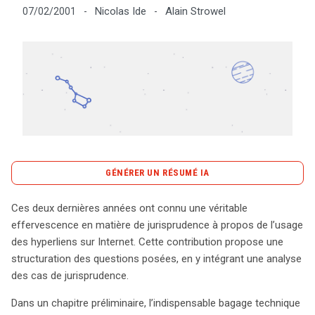
Nicolas Ide
Alain Strowel
07/02/2001
-
-
Tout sur le droit de l'innovation
Rechercher
CONTACT
GÉNÉRER UN RÉSUMÉ IA
content_copy
Copier le résumé
Ces deux dernières années ont connu une véritable
L’usage des hyperliens sur Internet suscite des débats
effervescence en matière de jurisprudence à propos de l’usage
juridiques de plus en plus intenses, marqués par une
des hyperliens sur Internet. Cette contribution propose une
évolution rapide de la jurisprudence ces deux dernières
structuration des questions posées, en y intégrant une analyse
années. Cet article examine de manière structurée les
des cas de jurisprudence.
enjeux juridiques entourant le linking, en se basant sur
Dans un chapitre préliminaire, l’indispensable bagage technique
une analyse approfondie de divers cas de jurisprudence.