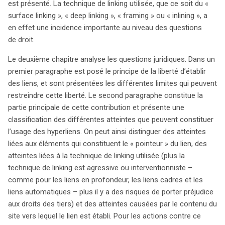
est présenté. La technique de linking utilisée, que ce soit du «
Le premier chapitre pose les bases techniques
surface linking », « deep linking », « framing » ou « inlining », a
essentielles, en détaillant les différentes méthodes de
en effet une incidence importante au niveau des questions
linking telles que le « surface linking », le « deep linking »,
de droit.
le « framing » et l’« inlining ». Chacune de ces techniques
a des implications juridiques significatives qui méritent
Le deuxième chapitre analyse les questions juridiques. Dans un
d’être explorées. Le deuxième chapitre s’attaque aux
premier paragraphe est posé le principe de la liberté d’établir
questions juridiques fondamentales, en soulignant le
des liens, et sont présentées les différentes limites qui peuvent
principe de la liberté d’établir des liens tout en exposant
restreindre cette liberté. Le second paragraphe constitue la
les limites qui peuvent s’appliquer. Une classification des
partie principale de cette contribution et présente une
atteintes potentielles liées à l’usage des hyperliens est
classification des différentes atteintes que peuvent constituer
également proposée, mettant en lumière les risques
l’usage des hyperliens. On peut ainsi distinguer des atteintes
associés à chaque type de technique de linking. Enfin, la
liées aux éléments qui constituent le « pointeur » du lien, des
question de la responsabilité des fournisseurs de
atteintes liées à la technique de linking utilisée (plus la
services Internet est abordée, surtout lorsque des liens
technique de linking est agressive ou interventionniste –
portent atteinte aux droits des tiers. L’article souligne les
comme pour les liens en profondeur, les liens cadres et les
défis complexes que pose le linking, notamment lorsque
liens automatiques – plus il y a des risques de porter préjudice
le contenu ciblé devient illégal après la création du lien. À
aux droits des tiers) et des atteintes causées par le contenu du
travers cette analyse, il devient évident que la législation
site vers lequel le lien est établi. Pour les actions contre ce
doit évoluer pour s’adapter à ces nouvelles réalités