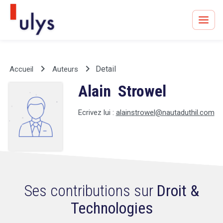
keyboard_arrow_right
keyboard_arrow_right
Detail
Accueil
Auteurs
Alain Strowel
Avocats à Paris & Bruxelles
Leader en droit de l'innovation depuis 30 ans
Ecrivez lui :
alainstrowel@nautaduthil.com
Un procès en vue ?
Ses contributions sur
Droit &
Technologies
Tout sur le RGPD