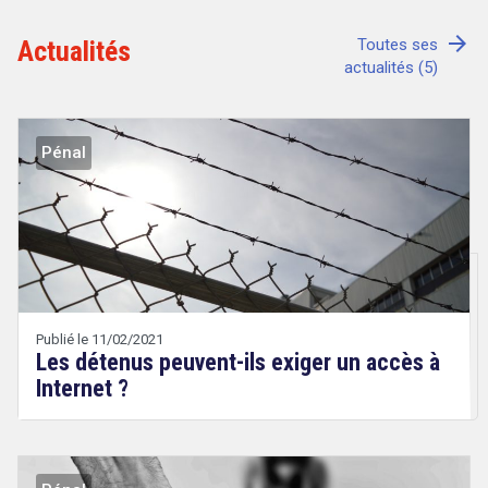
arrow_forward
Actualités
Toutes ses
actualités (5)
Tout sur le droit de l'innovation
Pénal
Rechercher
CONTACT
Publié le 11/02/2021
Les détenus peuvent-ils exiger un accès à
Internet ?