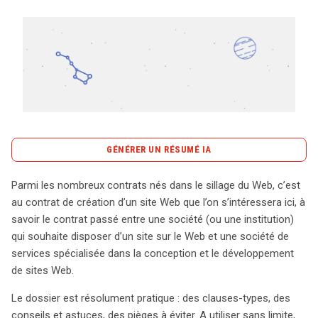
Tout sur le droit de l'innovation
Rechercher
CONTACT
GÉNÉRER UN RÉSUMÉ IA
content_copy
Copier le résumé
Parmi les nombreux contrats nés dans le sillage du Web, c’est
La création d’un site Web implique un contrat essentiel
au contrat de création d’un site Web que l’on s’intéressera ici, à
entre une entreprise ou une institution et une société
savoir le contrat passé entre une société (ou une institution)
spécialisée dans le développement web. Ce type de
qui souhaite disposer d’un site sur le Web et une société de
contrat est crucial pour définir les attentes, les
services spécialisée dans la conception et le développement
obligations et les responsabilités de chaque partie. Cet
de sites Web.
article propose un guide pratique pour naviguer dans cet
Le dossier est résolument pratique : des clauses-types, des
univers complexe, en mettant en avant des clauses-
conseils et astuces, des pièges à éviter. A utiliser sans limite,