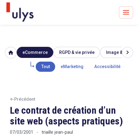
chevron_right
home
eCommerce
RGPD & vie privée
Image & réputat
Avocats à Paris & Bruxelles
Leader en droit de l'innovation depuis 30 ans
Tout
eMarketing
Accessibilité
Mar
Un procès en vue ?
Précédent
Le contrat de création d’un
site web (aspects pratiques)
Tout sur le RGPD
triaille jean-paul
07/03/2001
-