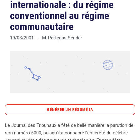
internationale : du régime
conventionnel au régime
communautaire
Tout sur le droit de l'innovation
M. Pertegas Sender
19/03/2001
-
Rechercher
CONTACT
GÉNÉRER UN RÉSUMÉ IA
content_copy
Copier le résumé
Le Journal des Tribunaux a fêté de belle manière la parution de
Le 6000e numéro du Journal des Tribunaux marque une
son numéro 6000, puisqu’il a consacré l’entièreté du célèbre