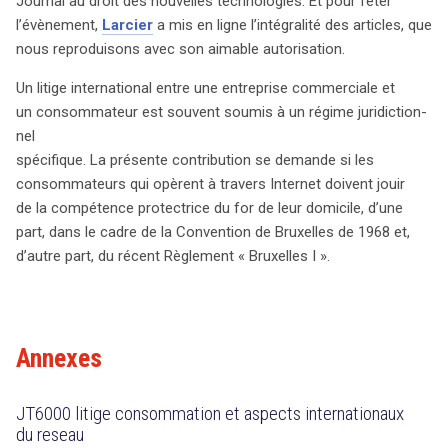
étape mémorable en se consacrant entièrement au droit
Journal au droit des nouvelles technologies. Et pour fêter
des nouvelles technologies. À cette occasion spéciale,
l’évènement,
Larcier
a mis en ligne l’intégralité des articles, que
Larcier a généreusement mis en ligne l’intégralité des
nous reproduisons avec son aimable autorisation.
articles, permettant ainsi aux lecteurs d’accéder à un
Un litige international entre une entreprise commerciale et
contenu précieux et pertinent. Ce numéro aborde des
un consommateur est souvent soumis à un régime juridiction-
questions cruciales, notamment les litiges internationaux
nel
entre entreprises commerciales et consommateurs,
spécifique. La présente contribution se demande si les
souvent régis par des règles juridiques particulières. Une
consommateurs qui opèrent à travers Internet doivent jouir
des questions centrales soulevées dans cette édition
de la compétence protectrice du for de leur domicile, d’une
est celle de la compétence protectrice pour les
part, dans le cadre de la Convention de Bruxelles de 1968 et,
consommateurs en ligne. En effet, les consommateurs
d’autre part, du récent Règlement « Bruxelles I ».
qui achètent sur Internet doivent-ils bénéficier de la
protection juridique de leur domicile? L’article examine
cette problématique à la lumière de la Convention de
Bruxelles de 1968 et du récent Règlement « Bruxelles I »,
Annexes
mettant en lumière les implications pour les droits des
consommateurs dans le cadre des transactions
transfrontalières. Ce débat est d’une importance capitale
JT6000 litige consommation et aspects internationaux
du reseau
à l’ère numérique, où les achats en ligne sont devenus